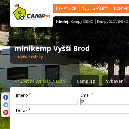
KEMPY v ČR
Tipy na VÝLETY
KONTAK
hledej:
Kempy ČESKO
Kempy SLOVENSKO
minikemp Vyšší Brod
WWW stránky
<<
Zpět na výsledky hledání
Camping
Vybavení
*
*
Jméno
Email
*
Dotaz