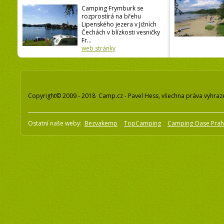
Camping Frymburk se
rozprostírá na břehu
Lipenského jezera v Jižních
Čechách v blízkosti vesničky
Fr...
web stránky
Copyright© 2009 - 2018 Camp.cz - Pavel Hess, všechna práva vyhraz
Ostatní naše weby:
Bezvakemp
TopCamping
Camping Oase Pra