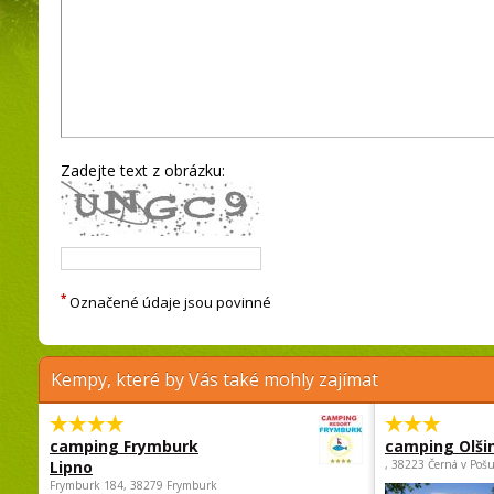
Zadejte text z obrázku:
*
Označené údaje jsou povinné
Kempy, které by Vás také mohly zajímat
camping Frymburk
camping Olši
Lipno
, 38223 Černá v Poš
Frymburk 184, 38279 Frymburk