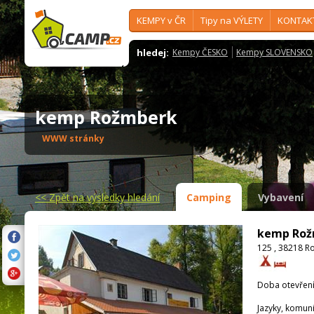
KEMPY v ČR
Tipy na VÝLETY
KONTAK
hledej:
Kempy ČESKO
Kempy SLOVENSKO
kemp Rožmberk
WWW stránky
<<
Zpět na výsledky hledání
Camping
Vybavení
kemp Rož
125 , 38218 R
Doba otevření
Jazyky, komun