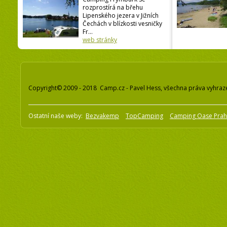
rozprostírá na břehu
Lipenského jezera v Jižních
Čechách v blízkosti vesničky
Fr...
web stránky
Copyright© 2009 - 2018 Camp.cz - Pavel Hess, všechna práva vyhraz
Ostatní naše weby:
Bezvakemp
TopCamping
Camping Oase Pra