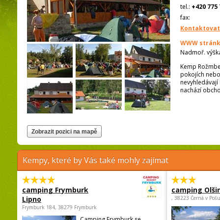
tel.:
+420 775 
fax:
Kontaktovat
WWW stránk
Nadmoř. výšk
Kemp Rožmberk
pokojích nebo 
nevyhledávají 
nachází obcho
Kempy, které by Vás také mohly zajímat
camping Frymburk
camping Olši
Lipno
, 38223 Černá v Poš
Frymburk 184, 38279 Frymburk
Camping Frymburk se