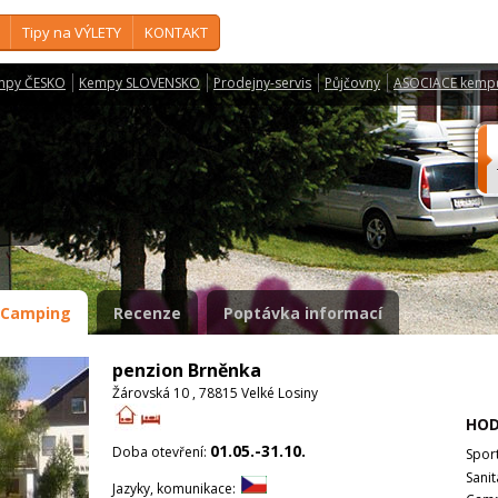
Tipy na VÝLETY
KONTAKT
mpy ČESKO
Kempy SLOVENSKO
Prodejny-servis
Půjčovny
ASOCIACE kemp
a
Camping
Recenze
Poptávka informací
penzion Brněnka
Žárovská 10 , 78815 Velké Losiny
HOD
01.05.-31.10.
Doba otevření:
Spor
Sanit
Jazyky, komunikace: