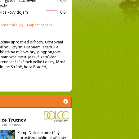
ingové místo/pevné
0,0
ování
l- celkový dojem
0,0
 komentáře
(0)
|
Napsat recenzi
 Losiny uprostřed přírody. Ubytování
ičnou, čtyřmi učebnami s tabulí a
í hřiště na míčové hry, pingpongové
ě, samozřejmostí je také zapůjčení
 renesanční zámek Velké Losiny, lázně
Dlouhé Stráně, hora Praděd,
lce Trutnov
 54101 Trutnov
Kemp Dolce je umístěný
uprostřed poklidné přírody,