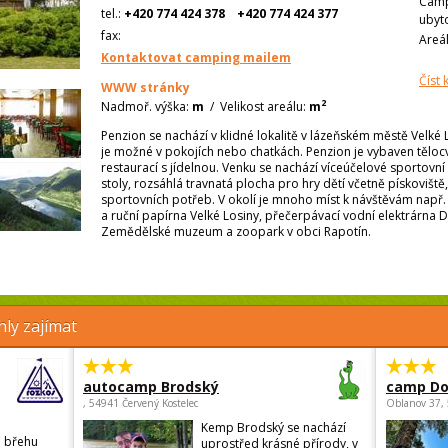
Camp
tel.:
+420 774 424 378
+420 774 424 377
ubyt
fax:
Areá
Kontaktovat camping mailem
Číst
WWW stránky
2
Nadmoř. výška:
m
/
Velikost areálu:
m
Penzion se nachází v klidné lokalitě v lázeňském městě Velké
je možné v pokojích nebo chatkách. Penzion je vybaven tělocv
restaurací s jídelnou. Venku se nachází víceúčelové sportovn
stoly, rozsáhlá travnatá plocha pro hry dětí včetně pískovišt
sportovních potřeb. V okolí je mnoho míst k návštěvám např.
a ruční papírna Velké Losiny, přečerpávací vodní elektrárna 
Zemědělské muzeum a zoopark v obci Rapotín.
ly zajímat
autocamp Brodský
camp Do
, 54941 Červený Kostelec
Oblanov 37,
Kemp Brodský se nachází
a břehu
uprostřed krásné přírody, v