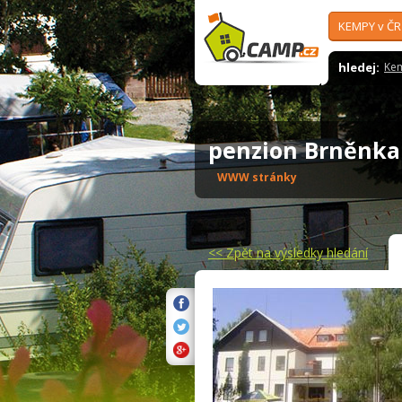
KEMPY v ČR
hledej:
Ke
penzion Brněnk
WWW stránky
<<
Zpět na výsledky hledání