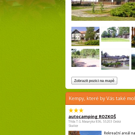
Kempy, které by Vás také moh
autocamping ROZKOŠ
Třída.T.G.Masaryka 836, 55203 Česká
Skalice
Rekreační areál n