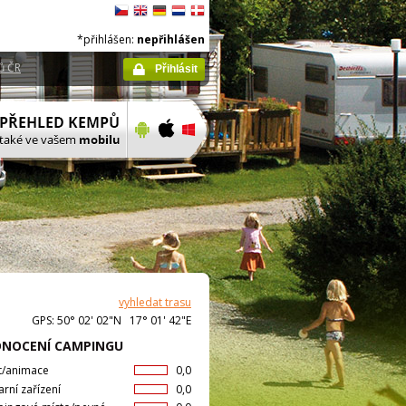
*přihlášen:
nepřihlášen
ů ČR
Přihlásit
vyhledat trasu
GPS: 50° 02' 02"N 17° 01' 42"E
NOCENÍ CAMPINGU
t/animace
0,0
arní zařízení
0,0