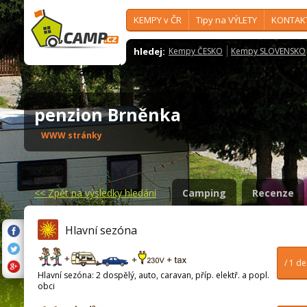
KEMPY v ČR
Tipy na VÝLETY
KONTAK
hledej:
Kempy ČESKO
Kempy SLOVENSKO
penzion Brněnka
WWW stránky
<<
Zpět na výsledky hledání
Camping
Recenze
Hlavní sezóna
/ 1 d
Hlavní sezóna: 2 dospělý, auto, caravan, příp. elektř. a popl.
obci