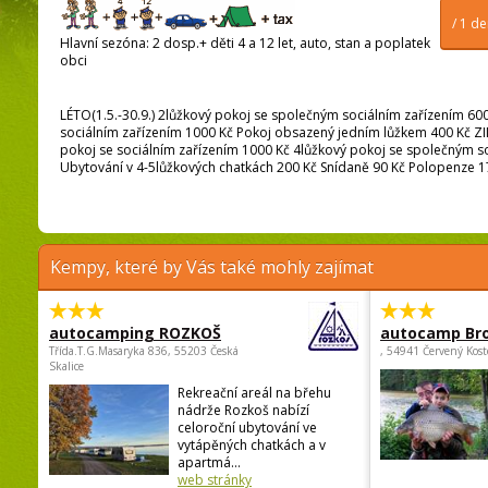
/ 1 d
Hlavní sezóna: 2 dosp.+ děti 4 a 12 let, auto, stan a poplatek
obci
LÉTO(1.5.-30.9.) 2lůžkový pokoj se společným sociálním zařízením 60
sociálním zařízením 1000 Kč Pokoj obsazený jedním lůžkem 400 Kč ZIM
pokoj se sociálním zařízením 1000 Kč 4lůžkový pokoj se společným s
Ubytování v 4-5lůžkových chatkách 200 Kč Snídaně 90 Kč Polopenze 1
Kempy, které by Vás také mohly zajímat
autocamping ROZKOŠ
autocamp Br
Třída.T.G.Masaryka 836, 55203 Česká
, 54941 Červený Kost
Skalice
Rekreační areál na břehu
nádrže Rozkoš nabízí
celoroční ubytování ve
vytápěných chatkách a v
apartmá...
web stránky