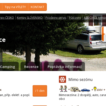
Tipy na VÝLETY
KONTAKT
mpy ČESKO
Kempy SLOVENSKO
Prodejny-servis
Půjčovny
ASOCIACE kemp
ice
Camping
Recenze
Poptávka informací
Mimo sezónu
/ 1 den
n, příp. elektř. a popl.
Mimosezóna: 2 dospělý, auto, carava
obci