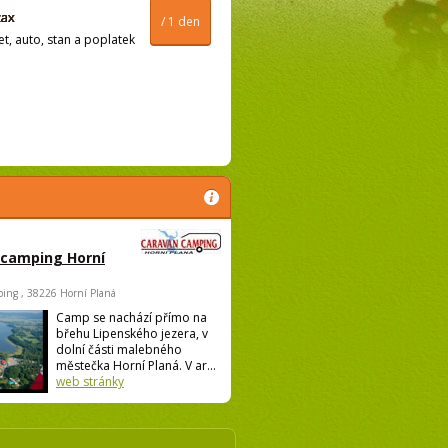
/ 1 den
t, auto, stan a poplatek
 camping Horní
ing , 38226 Horní Planá
Camp se nachází přímo na
břehu Lipenského jezera, v
dolní části malebného
městečka Horní Planá. V ar...
web stránky