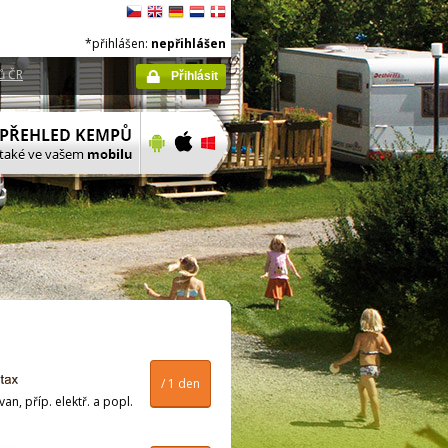
*přihlášen:
nepřihlášen
ů ČR
Přihlásit
/ 1 den
n, příp. elektř. a popl.