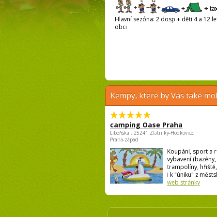
Hlavní sezóna: 2 dosp.+ děti 4 a 12 le
obci
Kempy, které by Vás také moh
camping Oase Praha
Libeňská , 25241 Zlatníky-Hodkovice,
Praha-západ
Koupání, sport a r
vybavení (bazény,
trampolíny, hřiště,
i k "úniku" z městsk
web stránky