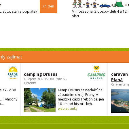
/ 1 den
t, auto, stan a poplatek
Mimosezóna: 2 dosp.+ děti 4 a 12 le
obci
ly zajímat
camping Drusus
caravan
K Reporyjim 4, 155 00 Praha 5 -
Planá
Trebonice
Caravan camp
elax - díky
Kemp Drusus se nachází na
západním okraji Prahy, v
....) vhodný
městské části Třebonice, jen
...
10 km od historickéh...
web stránky