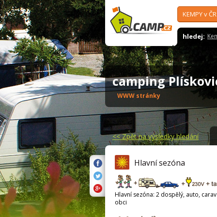
KEMPY v ČR
hledej:
Ke
camping Plískov
WWW stránky
<<
Zpět na výsledky hledání
Hlavní sezóna
Hlavní sezóna: 2 dospělý, auto, carava
obci