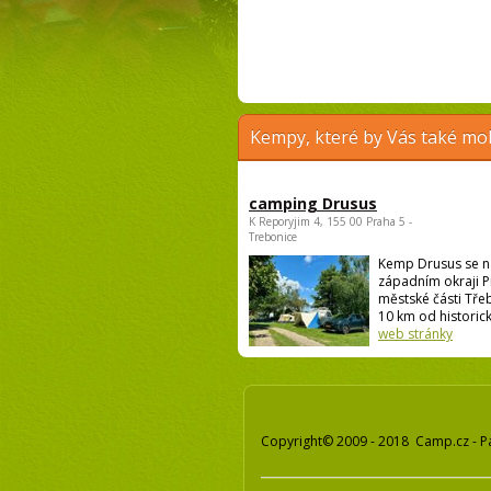
Kempy, které by Vás také moh
camping Drusus
K Reporyjim 4, 155 00 Praha 5 -
Trebonice
Kemp Drusus se n
západním okraji P
městské části Třeb
10 km od historick
web stránky
Copyright© 2009 - 2018 Camp.cz - P