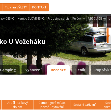
Tipy na VÝLETY
KONTAKT
mpy ČESKO
Kempy SLOVENSKO
Prodejny-servis
Půjčovny
ASOCIACE kemp
isko U Vožeháku
Camping
Vybavení
Recenze
Ceník
Poptávka
Areál - celkový
Campingové místo,
Spor
Sociální zařízení
dojem
pevné ubytování
anim