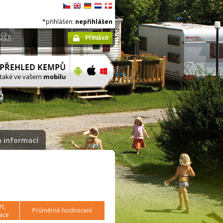
*přihlášen:
nepřihlášen
ů ČR
Přihlásit
 informací
t,
Průměrné hodnocení
ace