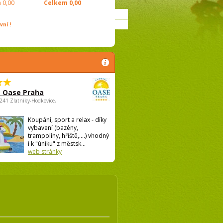
m
0,00
Celkem
0,00
ní !
 Oase Praha
5241 Zlatníky-Hodkovice,
Koupání, sport a relax - díky
vybavení (bazény,
trampolíny, hřiště,....) vhodný
i k "úniku" z městsk...
web stránky