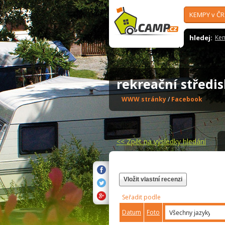
KEMPY v ČR
hledej:
Ke
rekreační střed
WWW stránky
/
Facebook
<<
Zpět na výsledky hledání
Vložit vlastní recenzi
Seřadit podle
Datum
Foto