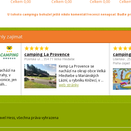
Celkem
0,00
Celkem
0,00
Celkem
0,00
Celke
U tohoto campingu bohužel ještě nikdo komentář/recenzi nenapsal. Buďte prv
ly zajímat
camping La Provence
camping
Plzeňská ul. , 354 71 Velká Hleďsebe
Libeňská , 2
Praha-západ
Kemp La Provence se
achází na
nachází na okraji obce Velká
rahy, v
Hleďsebe u Mariánských
onice, jen
Lázní, u rybníku Knížecí, v ...
éh...
web stránky
avel Hess, všechna práva vyhrazena