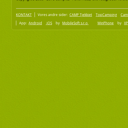
KONTAKT
Vores andre sider:
CAMP Tjekkiet
TopCamping
Cam
App:
Android
iOS
by
MobileSoft s.r.o
WinPhone
by
XP