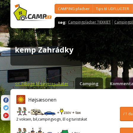
CAMPING pladser
Tips til UDFLUGTER
søg:
Campingpladser TJEKKIET
Campingpl
kemp Zahrádky
<<
Tilbage til søgeresultater
Camping
Kommenta
Højsæsonen
/ 1 d
2 voksen, bil,campingvogn, El og turistskat