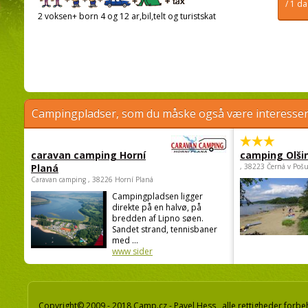
/ 1 d
2 voksen+ born 4 og 12 ar,bil,telt og turistskat
Campingpladser, som du måske også være interessere
caravan camping Horní
camping Olši
Planá
, 38223 Černá v Poš
Caravan camping , 38226 Horní Planá
Campingpladsen ligger
direkte på en halvø, på
bredden af Lipno søen.
Sandet strand, tennisbaner
med ...
www sider
Copyright© 2009 - 2018 Camp.cz - Pavel Hess, alle rettigheder forbe