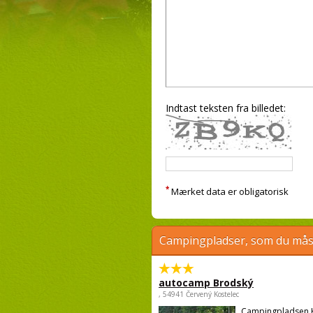
Indtast teksten fra billedet:
*
Mærket data er obligatorisk
Campingpladser, som du måsk
autocamp Brodský
, 54941 Červený Kostelec
Campingpladsen