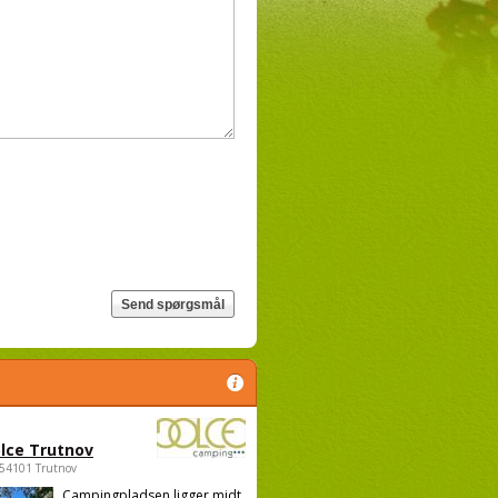
lce Trutnov
 54101 Trutnov
Campingpladsen ligger midt