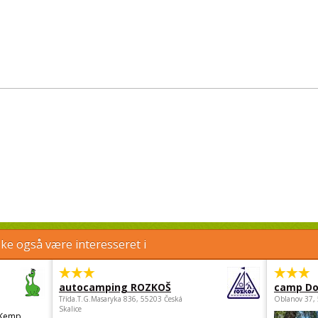
e også være interesseret i
autocamping ROZKOŠ
camp Do
Třída.T.G.Masaryka 836, 55203 Česká
Oblanov 37,
Skalice
 Kemp