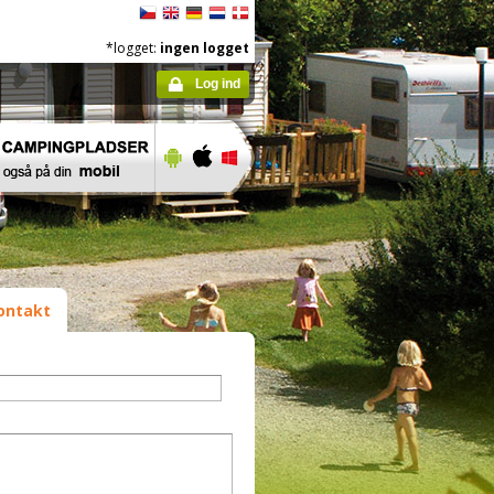
*logget:
ingen logget
Log ind
ontakt