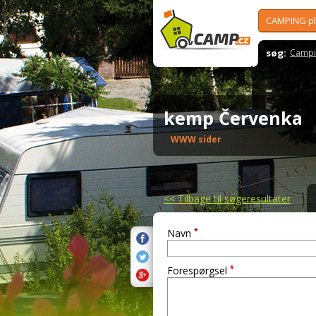
CAMPING p
søg:
Campi
kemp Červenka
WWW sider
<<
Tilbage til søgeresultater
*
Navn
*
Forespørgsel