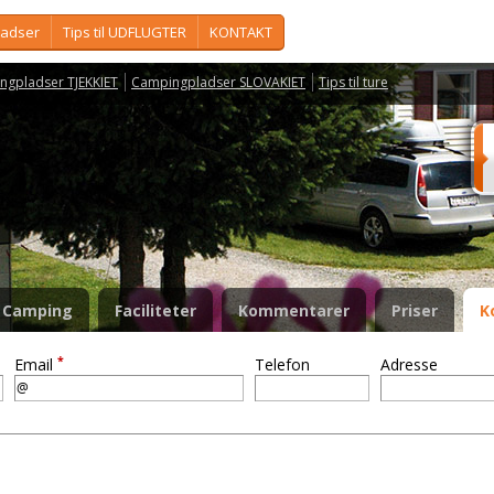
ladser
Tips til UDFLUGTER
KONTAKT
ngpladser TJEKKIET
Campingpladser SLOVAKIET
Tips til ture
Camping
Faciliteter
Kommentarer
Priser
K
*
Email
Telefon
Adresse