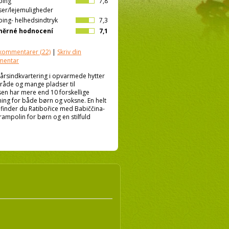
ping
7,8
ser/lejemuligheder
ing- helhedsindtryk
7,3
měrné hodnocení
7,1
kommentarer
(22)
|
Skriv din
mentar
årsindkvartering i opvarmede hytter
område og mange pladser til
en har mere end 10 forskellige
ng for både børn og voksne. En helt
n finder du Ratibořice med Babiččina-
rampolin for børn og en stilfuld