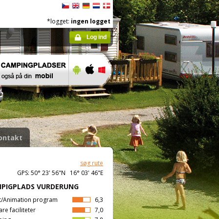
*logget:
ingen logget
Log ind
ontakt
søg rute
GPS: 50° 23' 56"N 16° 03' 46"E
PIGPLADS VURDERUNG
t/Animation program
6,3
are faciliteter
7,0