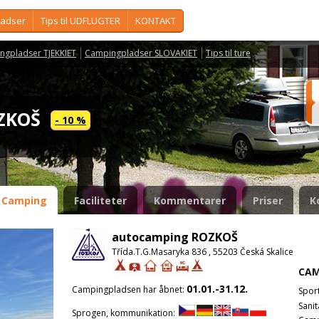
ladser
Tips til UDFLUGTER
KONTAKT
ngpladser TJEKKIET
Campingpladser SLOVAKIET
Tips til ture
OZKOŠ
- 10 %
Camping
Faciliteter
Kommentarer
Priser
K
autocamping ROZKOŠ
Třída.T.G.Masaryka 836 , 55203 Česká Skalice
CAM
01.01.-31.12.
Campingpladsen har åbnet:
Spor
Sanit
Sprogen, kommunikation: