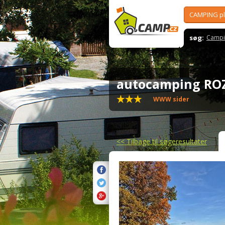
CAMPING p
søg:
Campi
autocamping R
WWW sider
<<
Tilbage til søgeresultater