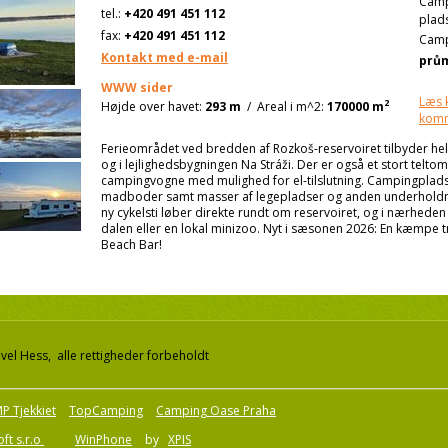
Cam
tel.:
+420 491 451 112
plad
fax:
+420 491 451 112
Camp
Kontakt med e-mail
prů
WWW sider
Læs 
2
Højde over havet:
293 m
/
Areal i m^2:
170000 m
kom
Ferieområdet ved bredden af Rozkoš-reservoiret tilbyder hel
og i lejlighedsbygningen Na Stráži. Der er også et stort telt
campingvogne med mulighed for el-tilslutning. Campingplads
madboder samt masser af legepladser og anden underholdni
ny cykelsti løber direkte rundt om reservoiret, og i nærhede
dalen eller en lokal minizoo. Nyt i sæsonen 2026: En kæmpe t
Beach Bar!
el Hess, alle rettigheder forbeholdt
P Tjekkiet
TopCamping
Camping Oase Praha
ft s.r.o
WinPhone
by
XPIS