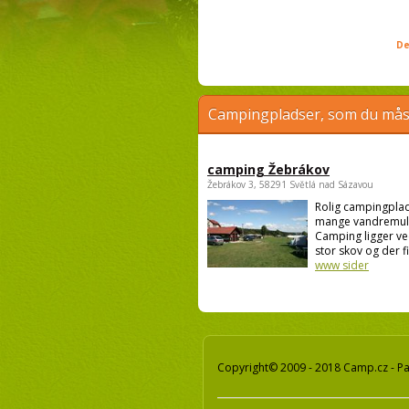
De
Campingpladser, som du måsk
camping Žebrákov
Žebrákov 3, 58291 Světlá nad Sázavou
Rolig campingpla
mange vandremul
Camping ligger ve
stor skov og der fi
www sider
Copyright© 2009 - 2018 Camp.cz - Pav