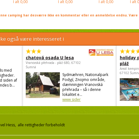
I alt
0,00
I alt
0,00
I alt
0,00
I alt
0
nne camping har desværre ikke en kommentar eller en anmeldelse endnu. Være 
e også være interesseret i
chatová osada U lesa
holiday 
Vranovská přehrada - pláž 680, 67102
pláž
Šumná
Areál kempin
ds med
67102 Šumn
Sydmæhren, Nationalpark
igheder.
Podyjí, Znojmo område,
d siden af
dæmningen Vranovská
ndes b...
přehrada – så i denne
lokalitet e...
www sider
el Hess, alle rettigheder forbeholdt