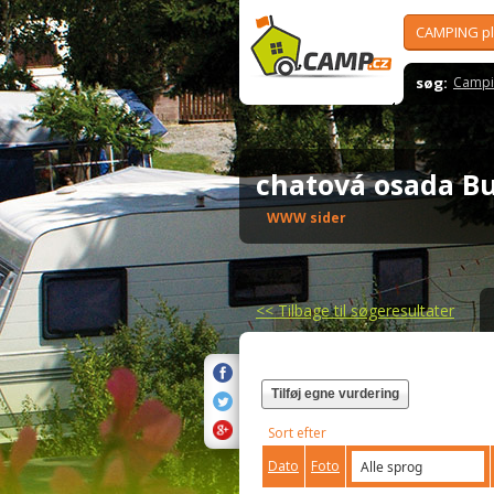
CAMPING p
søg:
Campi
chatová osada 
WWW sider
<<
Tilbage til søgeresultater
Tilføj egne vurdering
Sort efter
Dato
Foto