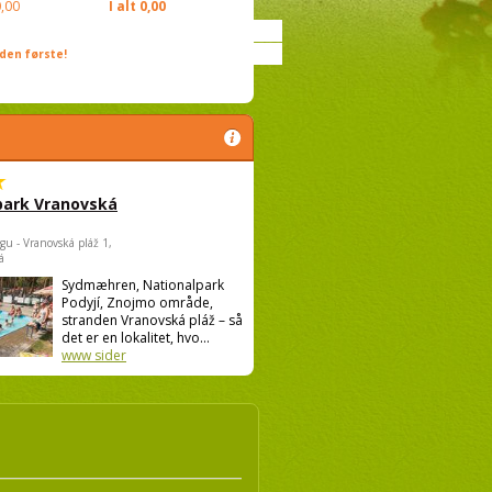
,00
I alt
0,00
den første!
park Vranovská
gu - Vranovská pláž 1,
á
Sydmæhren, Nationalpark
Podyjí, Znojmo område,
stranden Vranovská pláž – så
det er en lokalitet, hvo...
www sider