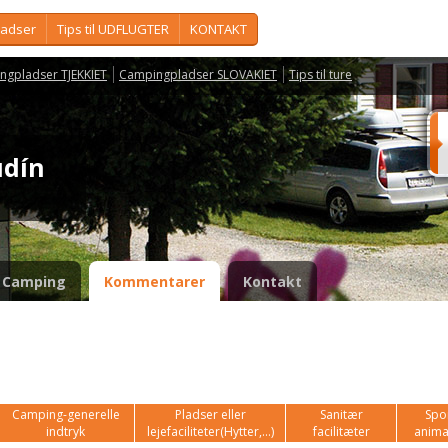
ladser
Tips til UDFLUGTER
KONTAKT
ngpladser TJEKKIET
Campingpladser SLOVAKIET
Tips til ture
Budín
Camping
Kommentarer
Kontakt
Camping-generelle
Pladser eller
Sanitær
Spor
indtryk
lejefaciliteter(Hytter,...)
facilitæter
anima