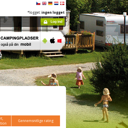
*logget:
ingen logget
Log ind
t,
Gennemsnitlige rating
tion