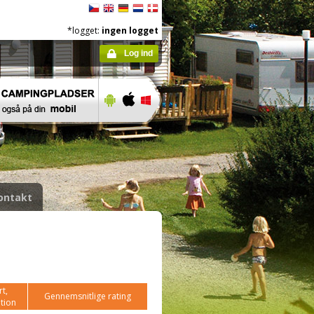
*logget:
ingen logget
Log ind
ontakt
t,
Gennemsnitlige rating
tion