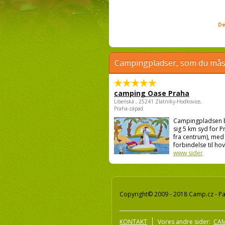
De
Campingpladser, som du måsk
camping Oase Praha
Libeňská , 25241 Zlatníky-Hodkovice,
Praha-západ
Campingpladsen 
sig 5 km syd for P
fra centrum), med
forbindelse til hov
www sider
Copyright© 2009 - 2018 Camp.cz - Pav
KONTAKT
Vores andre sider:
CAM