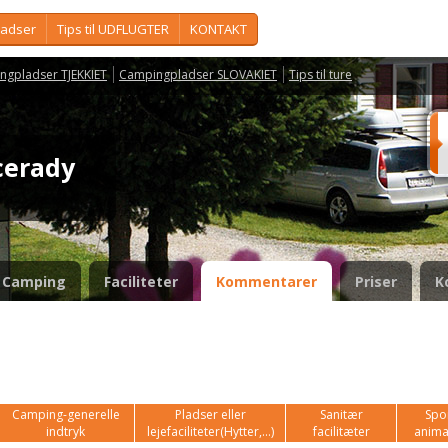
ladser
Tips til UDFLUGTER
KONTAKT
ngpladser TJEKKIET
Campingpladser SLOVAKIET
Tips til ture
cerady
Camping
Faciliteter
Kommentarer
Priser
K
Camping-generelle
Pladser eller
Sanitær
Spor
indtryk
lejefaciliteter(Hytter,...)
facilitæter
anima