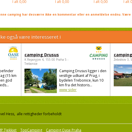
I alt
0,00
I alt
0,00
I alt
0,00
I alt
0
nne camping har desværre ikke en kommentar eller en anmeldelse endnu. Være 
e også være interesseret i
camping Drusus
camping
K Reporyjim 4, 155 00 Praha 5 -
Žebrákov 3, 
Trebonice
befinder
Camping Drusus ligger i den
rag (15 km
vestlige udkant af Prag, i
 en god
bydelen Trebonice, kun 10
eds...
km fra det historis...
www sider
el Hess, alle rettigheder forbeholdt
P Tjekkiet
TopCamping
Camping Oase Praha