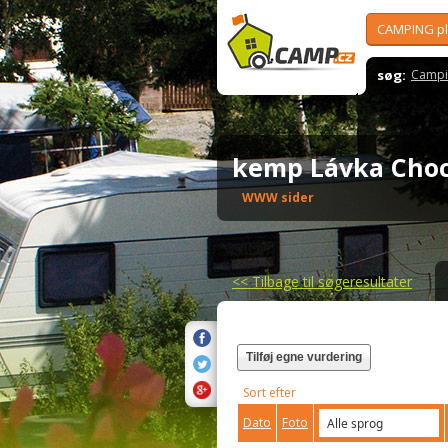
CAMPING p
søg:
Campi
kemp Lávka Cho
WWW sider
<<
Tilbage til søgeresultater
Tilføj egne vurdering
Sort efter
Dato
Foto