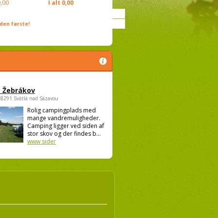
,00
I alt
0,00
den første!
 Žebrákov
58291 Světlá nad Sázavou
Rolig campingplads med
mange vandremuligheder.
Camping ligger ved siden af
stor skov og der findes b...
www sider