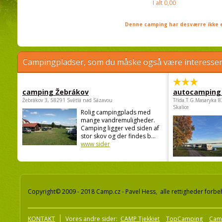
I alt
0,00
Denne camping har desværre ikke e
Campingpladser, som du måske også være interessere
camping Žebrákov
autocamping
Žebrákov 3, 58291 Světlá nad Sázavou
Třída.T.G.Masaryka 
Skalice
Rolig campingplads med
mange vandremuligheder.
Camping ligger ved siden af
stor skov og der findes b...
www sider
Copyright© 2009 - 2018 Camp.cz - Pavel Hess, alle rettigheder forbe
KONTAKT
Vores andre sider:
CAMP Tjekkiet
TopCamping
Cam