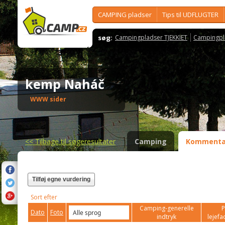
CAMPING pladser
Tips til UDFLUGTER
søg:
Campingpladser TJEKKIET
Campingpl
kemp Naháč
WWW sider
<<
Tilbage til søgeresultater
Camping
Kommenta
Tilføj egne vurdering
Sort efter
Camping-generelle
P
Dato
Foto
indtryk
lejefac