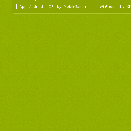
App:
Android
iOS
by
MobileSoft s.r.o
WinPhone
by
XP