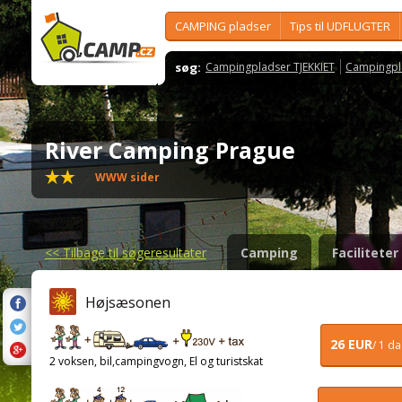
CAMPING pladser
Tips til UDFLUGTER
søg:
Campingpladser TJEKKIET
Campingpl
River Camping Prague
WWW sider
<<
Tilbage til søgeresultater
Camping
Faciliteter
Højsæsonen
26 EUR
/ 1 d
2 voksen, bil,campingvogn, El og turistskat