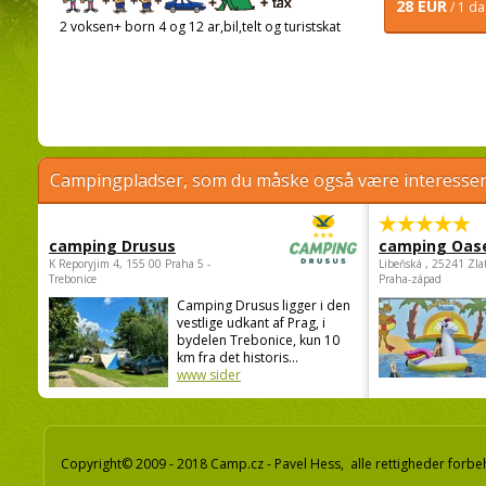
28 EUR
/ 1 d
2 voksen+ born 4 og 12 ar,bil,telt og turistskat
Campingpladser, som du måske også være interessere
camping Drusus
camping Oas
K Reporyjim 4, 155 00 Praha 5 -
Libeňská , 25241 Zla
Trebonice
Praha-západ
Camping Drusus ligger i den
vestlige udkant af Prag, i
bydelen Trebonice, kun 10
km fra det historis...
www sider
Copyright© 2009 - 2018 Camp.cz - Pavel Hess, alle rettigheder forbe