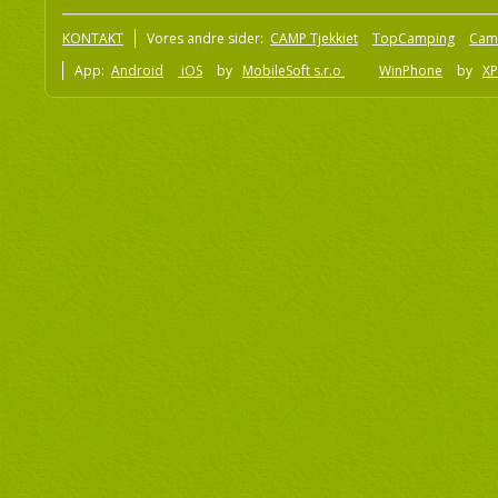
KONTAKT
Vores andre sider:
CAMP Tjekkiet
TopCamping
Cam
App:
Android
iOS
by
MobileSoft s.r.o
WinPhone
by
XP