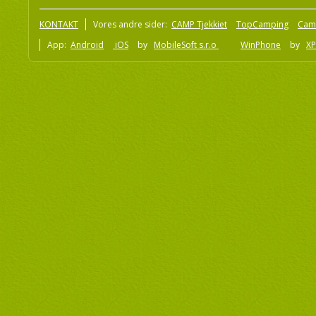
KONTAKT
Vores andre sider:
CAMP Tjekkiet
TopCamping
Cam
App:
Android
iOS
by
MobileSoft s.r.o
WinPhone
by
XP