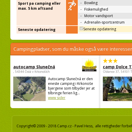
-
Bowling
Sport pa camping eller
max. 5 km aftsand
-
Fiskemulighed
-
Motor vandsport
-
Adrenalin-sportcentrum
Seneste opdatering
Seneste opdatering
Campingpladser, som du måske også være interessere
autocamp Slunečná
camp Dolce T
, 54344 Čistá v Krkonoších
Oblanov 37, 54101 
Autocamp Slunečná er den
eneste camping i Krkonoše
bjergene som tilbyder jer at
tilbringe ferien lig...
www sider
Copyright© 2009 - 2018 Camp.cz - Pavel Hess, alle rettigheder forbe