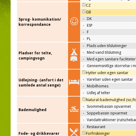
CZ
GB
-
DK
Sprog- komunikation/
korrespondance
-
ESP
-
F
-
PL
-
Plads uden tilslutninger
-
Med vand tilslutning
Pladser for telte,
campingvogn
-
Med egen sanitare faciliteter
-
Gennemsnitlige storrelse i 
Hytter uden egen sanitar
-
Varelser uden egen sanitar
Udlejning- (anfort i det
samlede antal senge)
-
Mobilhomes
-
Udlej af telter
Natural-bademulighed (so,flo
-
Svommebassin opvarmet
Bademulighed
-
Soppebassin opvarmet
-
Vandattraktioner (rutscheba
-
Restaurant
Fode- og drikkevarer
Forfriskninger