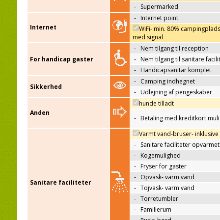
-
Supermarked
-
Internet point
Internet
WiFi- min. 80% campingplad
med signal
-
Nem tilgang til reception
For handicap gaster
-
Nem tilgang til sanitare facili
-
Handicapsanitar komplet
-
Camping indhegnet
Sikkerhed
-
Udlejning af pengeskaber
hunde tilladt
Anden
-
Betaling med kreditkort mul
Varmt vand-bruser- inklusive
-
Sanitare faciliteter opvarmet
-
Kogemulighed
-
Fryser for gaster
-
Opvask- varm vand
Sanitare faciliteter
-
Tojvask- varm vand
-
Torretumbler
-
Familierum