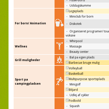
-
Pusle-bord
-
Udslagskumme
Legeplads
-
Miniclub for born
For born/ Animation
-
Diskotek
-
Organiseret programer/ tour
voksne
-
Whirpool
Wellnes
-
Massage
-
Beauty center
-
Bal pa egen plads
Grill muligheder
Barbecue bruge mulig
Volleyball
Basketball
Multipurpose sportsplads
Sport pa
campingpladsen
-
Minigolf
Biljard
-
Udlej af cykler
Fodbold
-
Squash