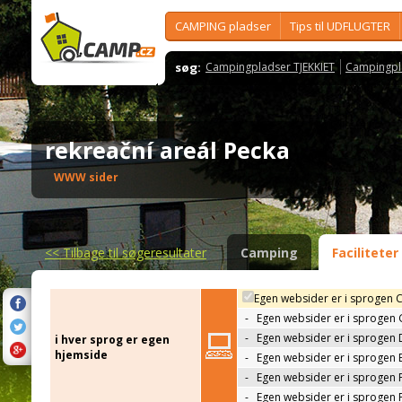
CAMPING pladser
Tips til UDFLUGTER
søg:
Campingpladser TJEKKIET
Campingpl
rekreační areál Pecka
WWW sider
<<
Tilbage til søgeresultater
Camping
Faciliteter
Egen websider er i sprogen 
-
Egen websider er i sprogen
-
Egen websider er i sprogen 
i hver sprog er egen
hjemside
-
Egen websider er i sprogen 
-
Egen websider er i sprogen 
-
Egen websider er i sprogen 