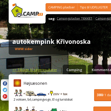
CAMPING pladser
Tips til UDFLUGTER
søg:
Campingpladser TJEKKIET
Campingpl
autokempink Křivonoska
WWW sider
<<
Tilbage til søgeresultater
Camping
Kommenta
Højsæsonen
380
/ 1 d
2 voksen, bil,campingvogn, El og turistskat