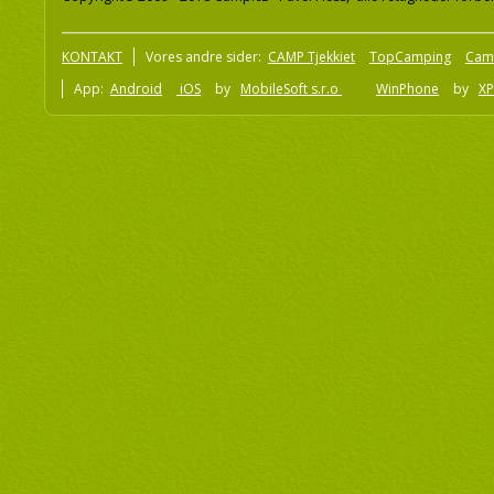
KONTAKT
Vores andre sider:
CAMP Tjekkiet
TopCamping
Cam
App:
Android
iOS
by
MobileSoft s.r.o
WinPhone
by
XP