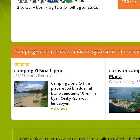
470
/ 1 d
2 voksen+ born 4 og 12 ar,bil,telt og turistskat
Campingpladser, som du måske også være interessere
camping Olšina Lipno
caravan camp
, 38223 Černá v Pošumaví
Planá
Caravan camping , 3
Camping Lipno Olšina
placeret på bredden af
Lipno vandtank, 18 km fra
byen Český Krumlov i
landsbyen...
www sider
Copyright© 2009 - 2018 Camp.cz - Pavel Hess, alle rettigheder forbe