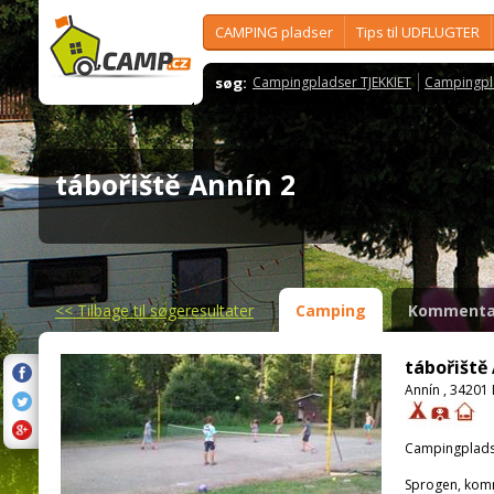
CAMPING pladser
Tips til UDFLUGTER
søg:
Campingpladser TJEKKIET
Campingpl
tábořiště Annín 2
<<
Tilbage til søgeresultater
Camping
Kommenta
tábořiště
Annín , 34201
Campingplads
Sprogen, kom