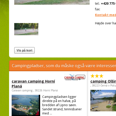
tel.:
+420 775 
fax:
Kontakt med
Højde over ha
Campingpladser, som du måske også være interessere
caravan camping Horní
camping Olši
Planá
, 38223 Černá v Poš
Caravan camping , 38226 Horní Planá
Campingpladsen ligger
direkte på en halvø, på
bredden af Lipno søen.
Sandet strand, tennisbaner
med ...