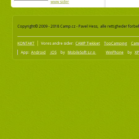
www sider
Copyright© 2009 - 2018 Camp.cz - Pavel Hess, alle rettigheder forbe
KONTAKT
Vores andre sider:
CAMP Tjekkiet
TopCamping
Cam
App:
Android
iOS
by
MobileSoft s.r.o
WinPhone
by
XP