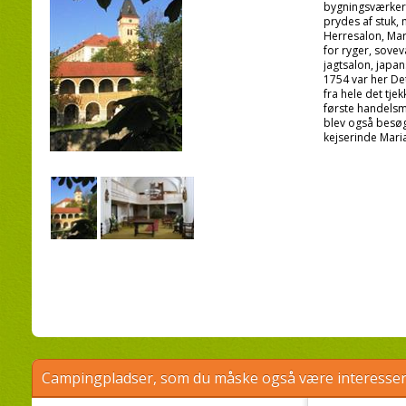
bygningsværker.
prydes af stuk, 
Herresalon, Mar
for ryger, sovev
jagtsalon, japans
1754 var her De
fra hele det tj
første handelsm
blev også besøg
kejserinde Mari
Campingpladser, som du måske også være interessere