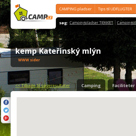
CAMPING pladser
Tips til UDFLUGTER
søg:
Campingpladser TJEKKIET
Campingpl
kemp Kateřinský mlýn
WWW sider
<<
Tilbage til søgeresultater
Camping
Faciliteter