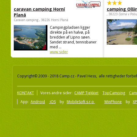
caravan camping Horní
camping Olši
Planá
, 38223 Černá v Poš
Caravan camping , 38226 Horní Planá
Campingpladsen ligger
direkte på en halvø, på
bredden af Lipno søen.
Sandet strand, tennisbaner
med ...
www sider
Copyright© 2009 - 2018 Camp.cz - Pavel Hess, alle rettigheder forbe
KONTAKT
Vores andre sider:
CAMP Tjekkiet
TopCamping
Cam
App:
Android
iOS
by
MobileSoft s.r.o
WinPhone
by
XP