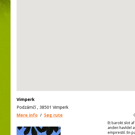
Vimperk
Podzámčí , 38501 Vimperk
Mere info
/
Søg rute
Et barokt slot a
anden havldel af
empirestil. En 