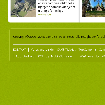
eneste camping i Krkonoše
bjergene som tilbyder jer at
tilbringe ferien lig...
www sider
Copyright© 2009 - 2018 Camp.cz - Pavel Hess, alle rettigheder forbe
KONTAKT
Vores andre sider:
CAMP Tjekkiet
TopCamping
Cam
App:
Android
iOS
by
MobileSoft s.r.o
WinPhone
by
XP