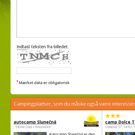
Indtast teksten fra billedet:
*
Mærket data er obligatorisk
Campingpladser, som du måske også være interessere
autocamp Slunečná
camp Dolce T
, 54344 Čistá v Krkonoších
Oblanov 37, 54101 
Autocamp Slunečná er den