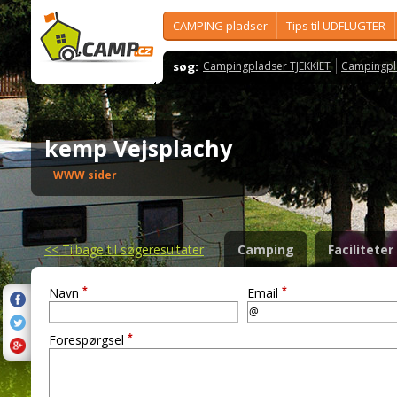
CAMPING pladser
Tips til UDFLUGTER
søg:
Campingpladser TJEKKIET
Campingpl
kemp Vejsplachy
WWW sider
<<
Tilbage til søgeresultater
Camping
Faciliteter
*
*
Navn
Email
*
Forespørgsel