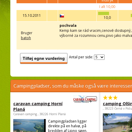
indtryk
I alt
10,00
15.10.2011
10,0
pochvala
Kemp kam se rád vracim,cenově dostupný,z
Bruger
výborné za rozumnou cenu,pivo jako malvas
batoh
Antal per side:
Tilføj egne vurdering
Campingpladser, som du måske også være interessere
caravan camping Horní
camping Olši
Planá
, 38223 Černá v Poš
Caravan camping , 38226 Horní Planá
Campingpladsen ligger
direkte på en halvø, på
bredden af Lipno søen.