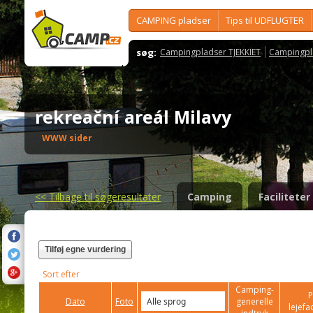
CAMPING pladser
Tips til UDFLUGTER
søg:
Campingpladser TJEKKIET
Campingpl
rekreační areál Milavy
WWW sider
<<
Tilbage til søgeresultater
Camping
Faciliteter
Tilføj egne vurdering
Sort efter
Camping-
P
Dato
Foto
generelle
lejefac