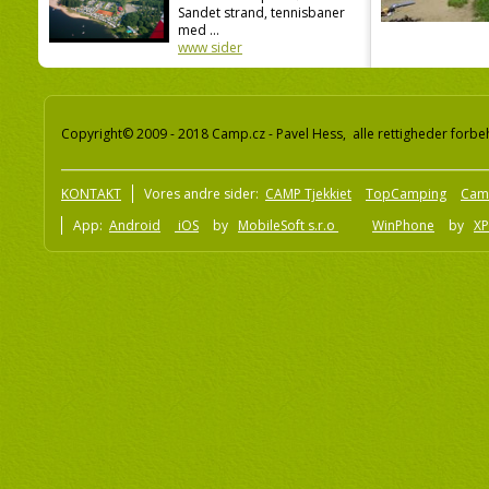
Sandet strand, tennisbaner
med ...
www sider
Copyright© 2009 - 2018 Camp.cz - Pavel Hess, alle rettigheder forbe
KONTAKT
Vores andre sider:
CAMP Tjekkiet
TopCamping
Cam
App:
Android
iOS
by
MobileSoft s.r.o
WinPhone
by
XP