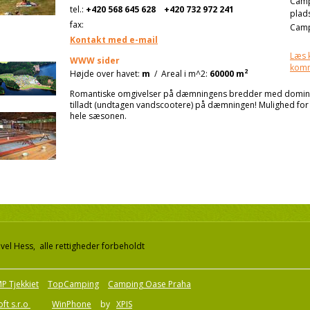
Cam
tel.:
+420 568 645 628
+420 732 972 241
plad
fax:
Camp
Kontakt med e-mail
Læs 
WWW sider
kom
2
Højde over havet:
m
/
Areal i m^2:
60000 m
Romantiske omgivelser på dæmningens bredder med dominer
tilladt (undtagen vandscootere) på dæmningen! Mulighed fo
hele sæsonen.
el Hess, alle rettigheder forbeholdt
P Tjekkiet
TopCamping
Camping Oase Praha
ft s.r.o
WinPhone
by
XPIS