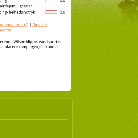
ping
0,0
ser/lejemuligheder
ing- helhedsindtryk
0,0
kommentarer
(0)
|
Skriv din
mentar
ende Wilson klippe. Vandsport er
r at placere campingvognen under