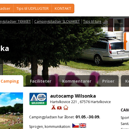
ladser
Tips til UDFLUGTER
KONTAKT
ngpladser TJEKKIET
Campingpladser SLOVAKIET
Tips til ture
nka
Camping
Faciliteter
Kommentarer
Priser
K
autocamp Wilsonka
Hartvíkovice 221 , 67576 Hartvíkovice
CAM
01.05.-30.09.
Campingpladsen har åbnet:
Spor
Sanit
Sprogen, kommunikation: