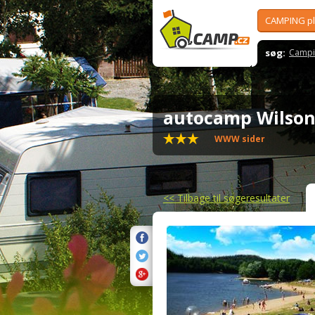
CAMPING p
søg:
Campi
autocamp Wilso
WWW sider
<<
Tilbage til søgeresultater