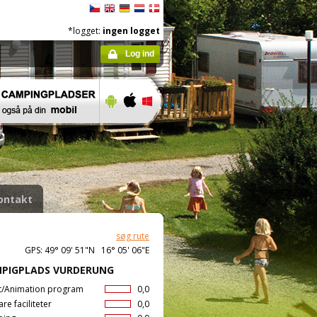
*logget:
ingen logget
Log ind
ontakt
søg rute
GPS: 49° 09' 51"N 16° 05' 06"E
PIGPLADS VURDERUNG
t/Animation program
0,0
are faciliteter
0,0