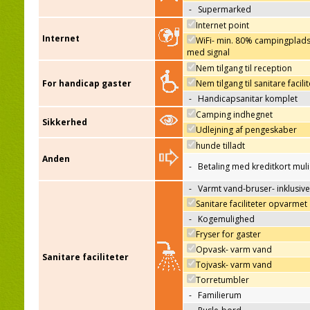
-
Supermarked
Internet point
Internet
WiFi- min. 80% campingplad
med signal
Nem tilgang til reception
For handicap gaster
Nem tilgang til sanitare facili
-
Handicapsanitar komplet
Camping indhegnet
Sikkerhed
Udlejning af pengeskaber
hunde tilladt
Anden
-
Betaling med kreditkort mul
-
Varmt vand-bruser- inklusive
Sanitare faciliteter opvarmet
-
Kogemulighed
Fryser for gaster
Opvask- varm vand
Sanitare faciliteter
Tojvask- varm vand
Torretumbler
-
Familierum