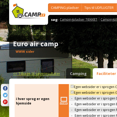
CAMPING pladser
Tips til UDFLUGTER
søg:
Campingpladser TJEKKIET
Campingpl
Euro air camp
WWW sider
<<
Tilbage til søgeresultater
Camping
Faciliteter
Egen websider er i sprogen 
Egen websider er i sprogen 
-
Egen websider er i sprogen 
i hver sprog er egen
hjemside
-
Egen websider er i sprogen 
-
Egen websider er i sprogen 
-
Egen websider er i sprogen 