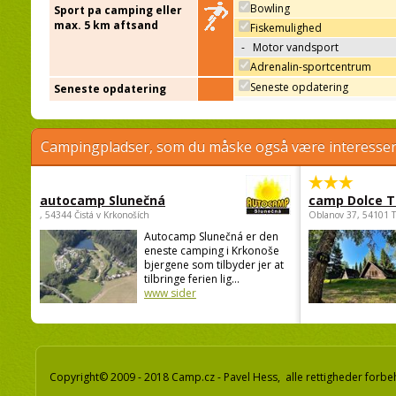
Bowling
Sport pa camping eller
max. 5 km aftsand
Fiskemulighed
-
Motor vandsport
Adrenalin-sportcentrum
Seneste opdatering
Seneste opdatering
Campingpladser, som du måske også være interessere
autocamp Slunečná
camp Dolce T
, 54344 Čistá v Krkonoších
Oblanov 37, 54101 
Autocamp Slunečná er den
eneste camping i Krkonoše
bjergene som tilbyder jer at
tilbringe ferien lig...
www sider
Copyright© 2009 - 2018 Camp.cz - Pavel Hess, alle rettigheder forbe