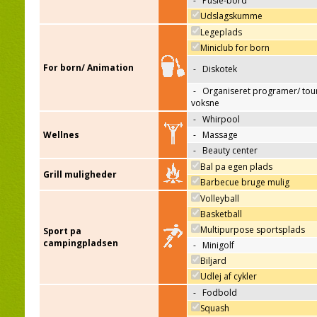
-
Pusle-bord
Udslagskumme
Legeplads
Miniclub for born
For born/ Animation
-
Diskotek
-
Organiseret programer/ tour
voksne
-
Whirpool
Wellnes
-
Massage
-
Beauty center
Bal pa egen plads
Grill muligheder
Barbecue bruge mulig
Volleyball
Basketball
Multipurpose sportsplads
Sport pa
campingpladsen
-
Minigolf
Biljard
Udlej af cykler
-
Fodbold
Squash