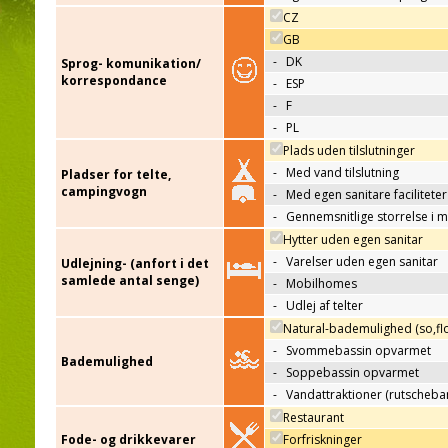
CZ
GB
-
DK
Sprog- komunikation/
korrespondance
-
ESP
-
F
-
PL
Plads uden tilslutninger
-
Med vand tilslutning
Pladser for telte,
campingvogn
-
Med egen sanitare faciliteter
-
Gennemsnitlige storrelse i 
Hytter uden egen sanitar
-
Varelser uden egen sanitar
Udlejning- (anfort i det
samlede antal senge)
-
Mobilhomes
-
Udlej af telter
Natural-bademulighed (so,flo
-
Svommebassin opvarmet
Bademulighed
-
Soppebassin opvarmet
-
Vandattraktioner (rutscheba
Restaurant
Fode- og drikkevarer
Forfriskninger