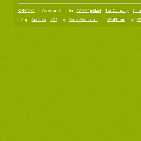
KONTAKT
Vores andre sider:
CAMP Tjekkiet
TopCamping
Cam
App:
Android
iOS
by
MobileSoft s.r.o
WinPhone
by
XP