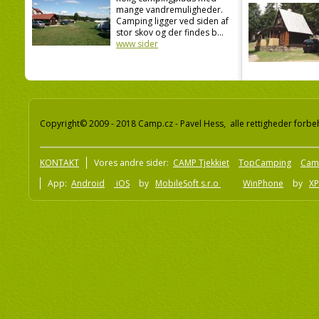
mange vandremuligheder.
Camping ligger ved siden af
stor skov og der findes b...
www sider
Copyright© 2009 - 2018 Camp.cz - Pavel Hess, alle rettigheder forbe
KONTAKT
Vores andre sider:
CAMP Tjekkiet
TopCamping
Cam
App:
Android
iOS
by
MobileSoft s.r.o
WinPhone
by
XP