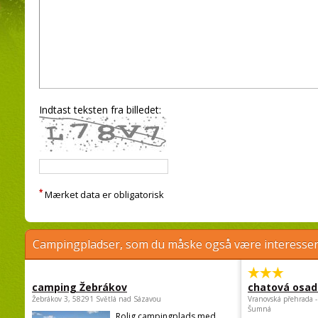
Indtast teksten fra billedet:
*
Mærket data er obligatorisk
Campingpladser, som du måske også være interessere
camping Žebrákov
chatová osad
Žebrákov 3, 58291 Světlá nad Sázavou
Vranovská přehrada -
Šumná
Rolig campingplads med