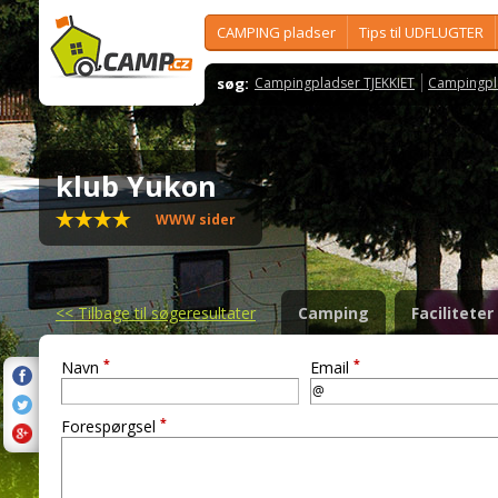
CAMPING pladser
Tips til UDFLUGTER
søg:
Campingpladser TJEKKIET
Campingpl
klub Yukon
WWW sider
<<
Tilbage til søgeresultater
Camping
Faciliteter
*
*
Navn
Email
*
Forespørgsel