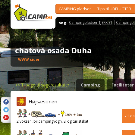
CAMPING pladser
Tips til UDFLUGTER
søg:
Campingpladser TJEKKIET
Campingpl
chatová osada Duha
WWW sider
<<
Tilbage til søgeresultater
Camping
Faciliteter
Højsæsonen
/ 1 d
2 voksen, bil,campingvogn, El og turistskat