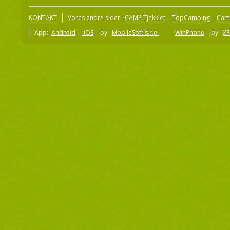
KONTAKT
Vores andre sider:
CAMP Tjekkiet
TopCamping
Cam
App:
Android
iOS
by
MobileSoft s.r.o
WinPhone
by
XP