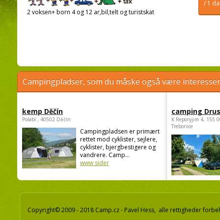
/ 1 d
2 voksen+ born 4 og 12 ar,bil,telt og turistskat
Campingpladser, som du måske også være interessere
kemp Děčín
camping Dru
Polabí , 40502 Děčín
K Reporyjim 4, 155 0
Trebonice
Campingpladsen er primært
rettet mod cyklister, sejlere,
cyklister, bjergbestigere og
vandrere. Camp...
www sider
Copyright© 2009 - 2018 Camp.cz - Pavel Hess, alle rettigheder forbe