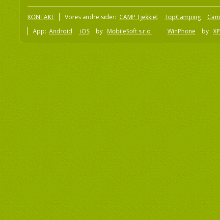
KONTAKT
Vores andre sider:
CAMP Tjekkiet
TopCamping
Cam
App:
Android
iOS
by
MobileSoft s.r.o
WinPhone
by
XP