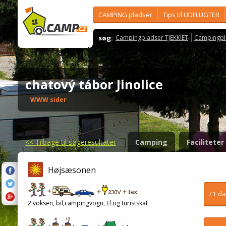
CAMPING pladser
Tips til UDFLUGTER
søg:
Campingpladser TJEKKIET
Campingpl
chatový tábor Jinolice
WWW sider
<<
Tilbage til søgeresultater
Camping
Faciliteter
Højsæsonen
/ 1 d
2 voksen, bil,campingvogn, El og turistskat