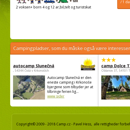
/ 1 d
2 voksen+ born 4 og 12 ar,bil,telt og turistskat
Campingpladser, som du måske også være interessere
autocamp Slunečná
camp Dolce T
, 54344 Čistá v Krkonoších
Oblanov 37, 54101 
Autocamp Slunečná er den
eneste camping i Krkonoše
bjergene som tilbyder jer at
tilbringe ferien lig...
www sider
Copyright© 2009 - 2018 Camp.cz - Pavel Hess, alle rettigheder forbe