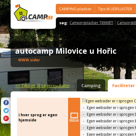
CAMPING pladser
Tips til UDFLUGTER
søg:
Campingpladser TJEKKIET
Campingpl
autocamp Milovice u Hořic
WWW sider
<<
Tilbage til søgeresultater
Camping
Faciliteter
Egen websider er i sprogen 
-
Egen websider er i sprogen
-
Egen websider er i sprogen 
i hver sprog er egen
hjemside
-
Egen websider er i sprogen 
-
Egen websider er i sprogen 
-
Egen websider er i sprogen 