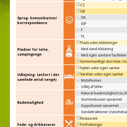
CZ
GB
-
DK
Sprog- komunikation/
korrespondance
-
ESP
-
F
-
PL
Plads uden tilslutninger
-
Med vand tilslutning
Pladser for telte,
campingvogn
-
Med egen sanitare faciliteter
Gennemsnitlige storrelse i m
Hytter uden egen sanitar
Varelser uden egen sanitar
Udlejning- (anfort i det
samlede antal senge)
-
Mobilhomes
-
Udlej af telter
-
Natural-bademulighed (so,flo
-
Svommebassin opvarmet
Bademulighed
-
Soppebassin opvarmet
-
Vandattraktioner (rutscheba
Restaurant
Fode- og drikkevarer
Forfriskninger