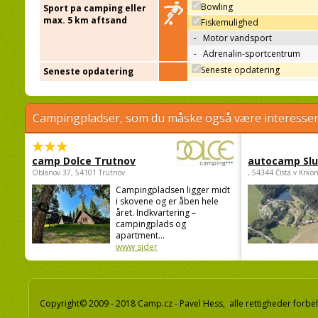
Bowling
Sport pa camping eller
max. 5 km aftsand
Fiskemulighed
-
Motor vandsport
-
Adrenalin-sportcentrum
Seneste opdatering
Seneste opdatering
Campingpladser, som du måske også være interessere
camp Dolce Trutnov
autocamp Sl
Oblanov 37, 54101 Trutnov
, 54344 Čistá v Krko
Campingpladsen ligger midt
i skovene og er åben hele
året. Indkvartering –
campingplads og
apartment...
www sider
Copyright© 2009 - 2018 Camp.cz - Pavel Hess, alle rettigheder forbe