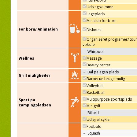
Pusle-bord
Udslagskumme
Legeplads
Miniclub for born
For born/ Animation
Diskotek
Organiseret programer/ tour
voksne
-
Whirpool
Wellnes
Massage
Beauty center
-
Bal pa egen plads
Grill muligheder
Barbecue bruge mulig
Volleyball
Basketball
Multipurpose sportsplads
Sport pa
campingpladsen
Minigolf
-
Biljard
Udlej af cykler
Fodbold
-
Squash