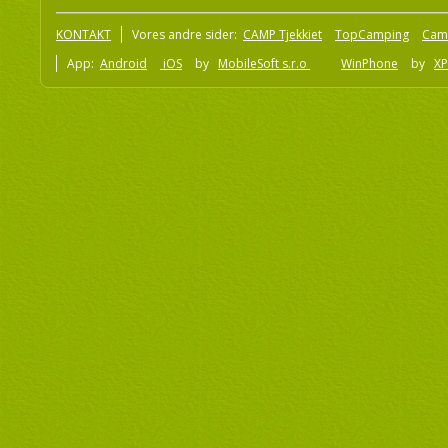
KONTAKT
Vores andre sider:
CAMP Tjekkiet
TopCamping
Cam
App:
Android
iOS
by
MobileSoft s.r.o
WinPhone
by
XP