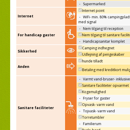
-
Supermarked
Internet point
Internet
-
WiFi- min. 80% campingplad
med signal
-
Nem tilgang til reception
For handicap gaster
Nem tilgang til sanitare facili
-
Handicapsanitar komplet
Camping indhegnet
Sikkerhed
Udlejning af pengeskaber
hunde tilladt
Anden
Betaling med kreditkort muli
-
Varmt vand-bruser- inklusive
Sanitare faciliteter opvarmet
Kogemulighed
-
Fryser for gaster
Opvask- varm vand
Sanitare faciliteter
-
Tojvask- varm vand
Torretumbler
-
Familierum