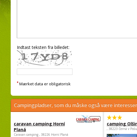
Indtast teksten fra billedet:
*
Mærket data er obligatorisk
Campingpladser, som du måske også være interessere
caravan camping Horní
camping Olši
Planá
, 38223 Černá v Poš
Caravan camping , 38226 Horní Planá