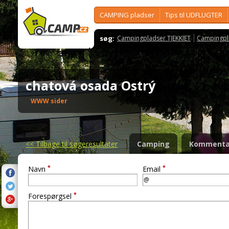
CAMPING pladser
Tips til UDFLUGTER
søg:
Campingpladser TJEKKIET
Campingpl
chatová osada Ostrý
WWW sider
<<
Tilbage til søgeresultater
Camping
Kommenta
*
*
Navn
Email
*
Forespørgsel