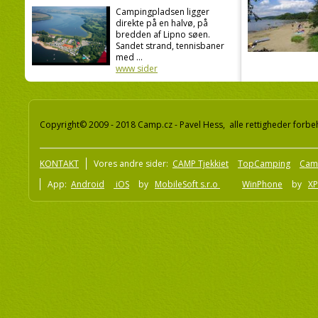
Campingpladsen ligger
direkte på en halvø, på
bredden af Lipno søen.
Sandet strand, tennisbaner
med ...
www sider
Copyright© 2009 - 2018 Camp.cz - Pavel Hess, alle rettigheder forbe
KONTAKT
Vores andre sider:
CAMP Tjekkiet
TopCamping
Cam
App:
Android
iOS
by
MobileSoft s.r.o
WinPhone
by
XP