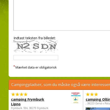
Indtast teksten fra billedet:
*
Mærket data er obligatorisk
Campingpladser, som du måske også være interessere
camping Frymburk
camping Olši
Lipno
, 38223 Černá v Poš
Frymburk 184, 38279 Frymburk