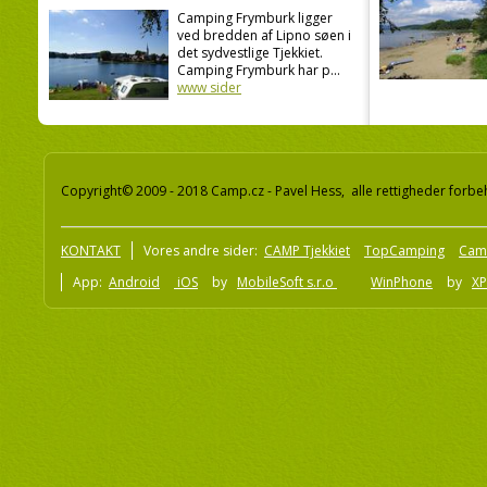
Camping Frymburk ligger
ved bredden af Lipno søen i
det sydvestlige Tjekkiet.
Camping Frymburk har p...
www sider
Copyright© 2009 - 2018 Camp.cz - Pavel Hess, alle rettigheder forbe
KONTAKT
Vores andre sider:
CAMP Tjekkiet
TopCamping
Cam
App:
Android
iOS
by
MobileSoft s.r.o
WinPhone
by
XP