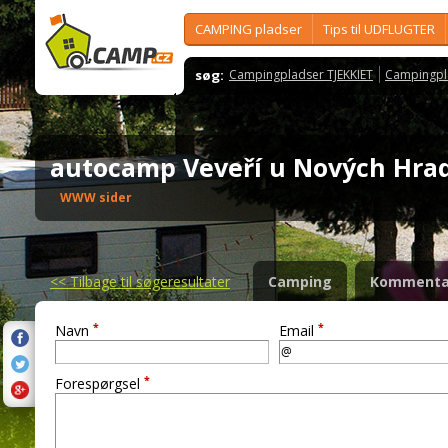
CAMPING pladser
Tips til UDFLUGTER
søg:
Campingpladser TJEKKIET
Campingpl
autocamp Veveří u Nových Hr
WWW sider
<<
Tilbage til søgeresultater
Camping
Kommenta
*
*
Navn
Email
*
Forespørgsel