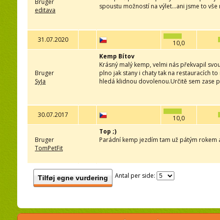
Bruger
spoustu možností na výlet...ani jsme to vše n
editava
31.07.2020
10,0
Kemp Bítov
Krásný malý kemp, velmi nás překvapil svou 
Bruger
plno jak stany i chaty tak na restauracích 
SyJa
hledá klidnou dovolenou.Určitě sem zase p
30.07.2017
10,0
Top ;)
Bruger
Parádní kemp jezdím tam už pátým rokem a n
TomPetFit
Antal per side:
Tilføj egne vurdering