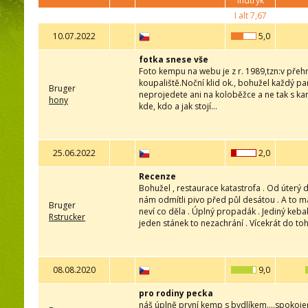
indtryk
I alt
7,67
10.07.2022
5,0
fotka snese vše
Foto kempu na webu je z r. 1989,tzn:v přeh
koupaliště.Noční klid ok., bohužel každý par
Bruger
neprojedete ani na koloběžce a ne tak s kar
hony
kde, kdo a jak stojí...
25.06.2022
2,0
Recenze
Bohužel , restaurace katastrofa . Od úterý d
nám odmítli pivo před půl desátou . A to maj
Bruger
neví co děla . Úplný propadák . Jediný kebab
Rstrucker
jeden stánek to nezachrání . Vícekrát do t
08.08.2020
9,0
pro rodiny pecka
náš úplně první kemp s bydlíkem....spokojen