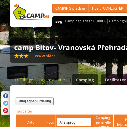
CAMPING pladser
Tips til UDFLUGTER
søg:
Campingpladser TJEKKIET
Campingpl
camp Bítov- Vranovská Přehra
WWW sider
<<
Tilbage til søgeresultater
Camping
Faciliteter
Tilføj egne vurdering
Sort efter
Camping-
P
Dato
Foto
generelle
lejefac