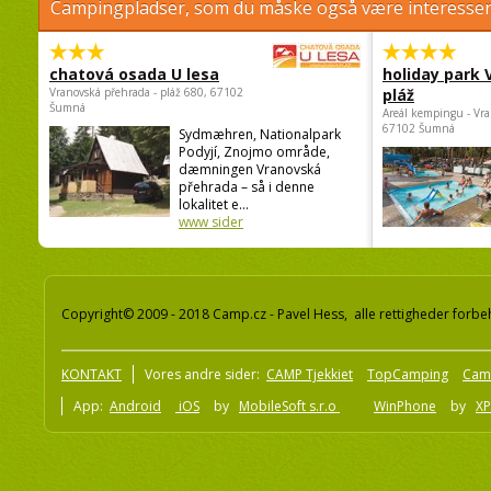
Campingpladser, som du måske også være interessere
chatová osada U lesa
holiday park
Vranovská přehrada - pláž 680, 67102
pláž
Šumná
Areál kempingu - Vra
67102 Šumná
Sydmæhren, Nationalpark
Podyjí, Znojmo område,
dæmningen Vranovská
přehrada – så i denne
lokalitet e...
www sider
Copyright© 2009 - 2018 Camp.cz - Pavel Hess, alle rettigheder forbe
KONTAKT
Vores andre sider:
CAMP Tjekkiet
TopCamping
Cam
App:
Android
iOS
by
MobileSoft s.r.o
WinPhone
by
XP