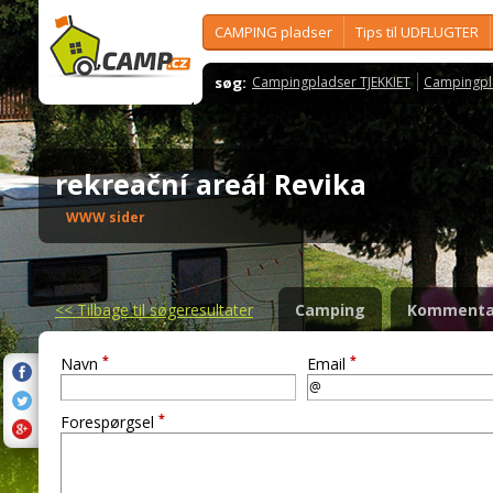
CAMPING pladser
Tips til UDFLUGTER
søg:
Campingpladser TJEKKIET
Campingpl
rekreační areál Revika
WWW sider
<<
Tilbage til søgeresultater
Camping
Kommenta
*
*
Navn
Email
*
Forespørgsel