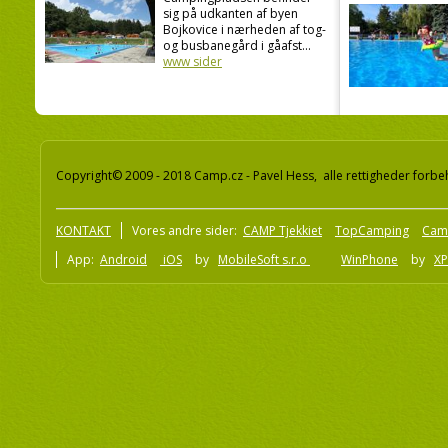
sig på udkanten af byen
Bojkovice i nærheden af tog-
og busbanegård i gåafst...
www sider
Copyright© 2009 - 2018 Camp.cz - Pavel Hess, alle rettigheder forbe
KONTAKT
Vores andre sider:
CAMP Tjekkiet
TopCamping
Cam
App:
Android
iOS
by
MobileSoft s.r.o
WinPhone
by
XP