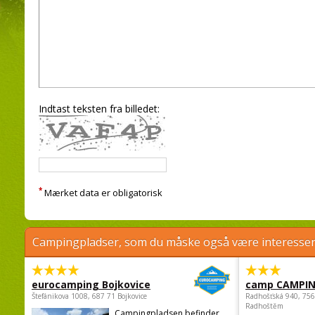
Indtast teksten fra billedet:
*
Mærket data er obligatorisk
Campingpladser, som du måske også være interessere
eurocamping Bojkovice
camp CAMPI
Štefánikova 1008, 687 71 Bojkovice
Radhošťská 940, 75
Radhoštěm
Campingpladsen befinder