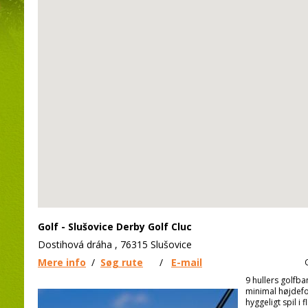
Golf - Slušovice Derby Golf Cluc
Dostihová dráha , 76315 Slušovice
Mere info
/
Søg rute
/
E-mail
9 hullers golfba
minimal højdefo
hyggeligt spil i 