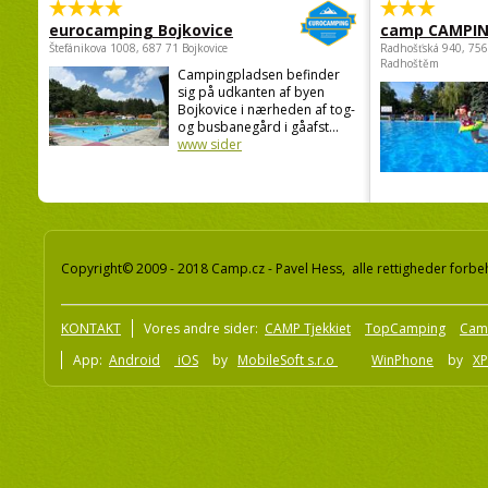
eurocamping Bojkovice
camp CAMPI
Štefánikova 1008, 687 71 Bojkovice
Radhošťská 940, 75
Radhoštěm
Campingpladsen befinder
sig på udkanten af byen
Bojkovice i nærheden af tog-
og busbanegård i gåafst...
www sider
Copyright© 2009 - 2018 Camp.cz - Pavel Hess, alle rettigheder forbe
KONTAKT
Vores andre sider:
CAMP Tjekkiet
TopCamping
Cam
App:
Android
iOS
by
MobileSoft s.r.o
WinPhone
by
XP