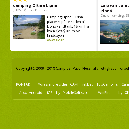
camping Olšina Lipno
caravan camp
, 38223 Černá v Pošumaví
Planá
Caravan camping , 3
Camping Lipno Olšina
placeret på bredden af
Lipno vandtank, 18 km fra
byen Český Krumlov i
landsbyen...
www sider
Copyright© 2009 - 2018 Camp.cz - Pavel Hess, alle rettigheder forbe
KONTAKT
Vores andre sider:
CAMP Tjekkiet
TopCamping
Cam
App:
Android
iOS
by
MobileSoft s.r.o
WinPhone
by
XP