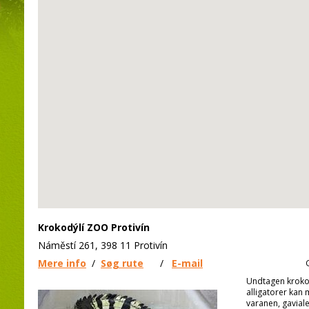
Krokodýlí ZOO Protivín
Náměstí 261, 398 11 Protivín
Mere info
/
Søg rute
/
E-mail
Undtagen krokod
alligatorer kan
varanen, gaviale