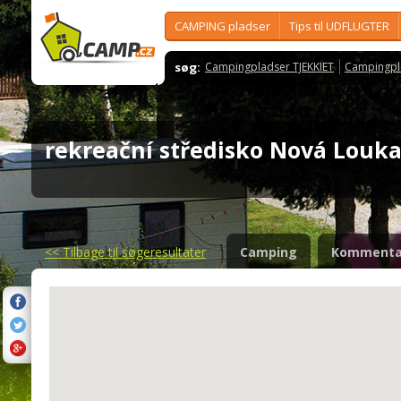
CAMPING pladser
Tips til UDFLUGTER
søg:
Campingpladser TJEKKIET
Campingpl
rekreační středisko Nová Lou
<<
Tilbage til søgeresultater
Camping
Kommenta