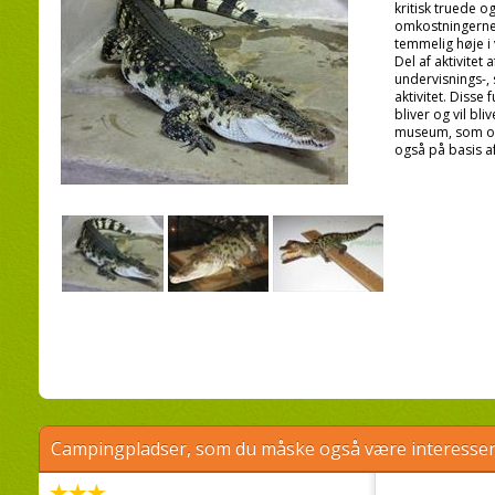
kritisk truede o
omkostningerne 
temmelig høje i
Del af aktivitet 
undervisnings-, 
aktivitet. Disse 
bliver og vil bli
museum, som o
også på basis af
Campingpladser, som du måske også være interessere