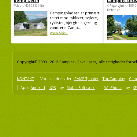
kemp Děčín
camping Dru
Polabí , 40502 Děčín
K Reporyjim 4, 155 0
Trebonice
Campingpladsen er primært
rettet mod cyklister, sejlere,
cyklister, bjergbestigere og
vandrere. Camp...
www sider
Copyright© 2009 - 2018 Camp.cz - Pavel Hess, alle rettigheder forbe
KONTAKT
Vores andre sider:
CAMP Tjekkiet
TopCamping
Cam
App:
Android
iOS
by
MobileSoft s.r.o
WinPhone
by
XP