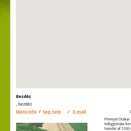
Bezděz
, bezděz
Mere info
/
Søg rute
/
E-mail
Přemysl Otakar 
tidliggotiske k
halvdel af 1200-