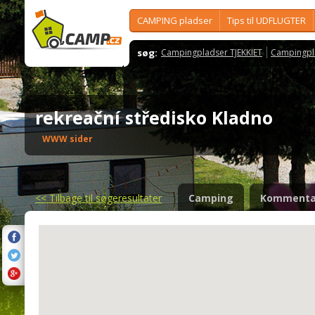
CAMPING pladser
Tips til UDFLUGTER
søg:
Campingpladser TJEKKIET
Campingpl
rekreační středisko Kladno
WWW sider
<<
Tilbage til søgeresultater
Camping
Kommenta