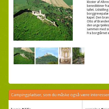
kloster af Albre
benediktiner fra
tallet. Udstill
borggrevepalæ og
kapel. Den bra
Otto af Branden
den unge tjekkis
sammen med sin
Fra borgtårnet e
Campingpladser, som du måske også være interessere