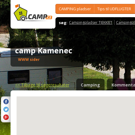
CAMPING pladser
Tips til UDFLUGTER
søg:
Campingpladser TJEKKIET
Campingpl
camp Kamenec
WWW sider
<<
Tilbage til søgeresultater
Camping
Kommenta