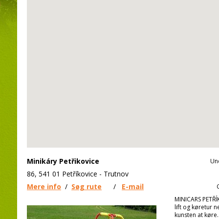
Minikáry Petřikovice
Un
86, 541 01 Petříkovice - Trutnov
Mere info
/
Søg rute
/
E-mail
MINICARS PETŘÍ
lift og køretur 
kunsten at køre.