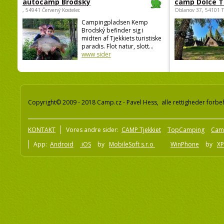
autocamp Brodský
camp Dolce T
, 54941 Červený Kostelec
Oblanov 37, 54101 
Campingpladsen Kemp
Brodský befinder sig i
midten af Tjekkiets turistiske
paradis. Flot natur, slott...
www sider
Copyright© 2009 - 2018 Camp.cz - Pavel Hess, alle rettigheder forbe
KONTAKT
Vores andre sider:
CAMP Tjekkiet
TopCamping
Cam
App:
Android
iOS
by
MobileSoft s.r.o
WinPhone
by
XP