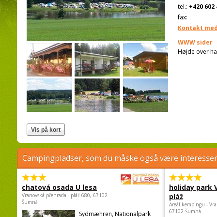
tel.:
+420 602 
fax:
Kontakt med
WWW sider
Højde over ha
Campingpladser, som du måske også være interessere
chatová osada U lesa
holiday park
Vranovská přehrada - pláž 680, 67102
pláž
Šumná
Areál kempingu - Vra
67102 Šumná
Sydmæhren, Nationalpark