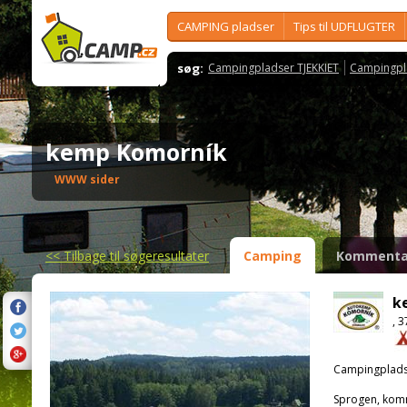
CAMPING pladser
Tips til UDFLUGTER
søg:
Campingpladser TJEKKIET
Campingpl
kemp Komorník
WWW sider
<<
Tilbage til søgeresultater
Camping
Kommenta
k
, 
Campingplads
Sprogen, kom