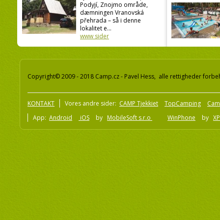
Podyjí, Znojmo område,
dæmningen Vranovská
přehrada – så i denne
lokalitet e...
www sider
Copyright© 2009 - 2018 Camp.cz - Pavel Hess, alle rettigheder forbe
KONTAKT
Vores andre sider:
CAMP Tjekkiet
TopCamping
Cam
App:
Android
iOS
by
MobileSoft s.r.o
WinPhone
by
XP