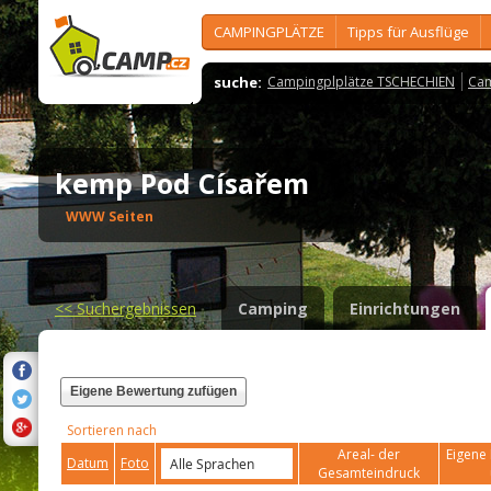
CAMPINGPLÄTZE
Tipps für Ausflüge
suche:
Campingplplätze TSCHECHIEN
Cam
kemp Pod Císařem
WWW Seiten
<<
Suchergebnissen
Camping
Einrichtungen
Eigene Bewertung zufügen
Sortieren nach
Areal- der
Eigene 
Datum
Foto
Gesamteindruck