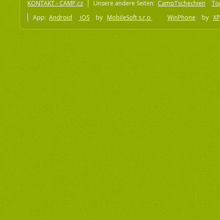
KONTAKT - CAMP.cz
Unsere andere Seiten:
CampTschechien
To
App:
Android
iOS
by
MobileSoft s.r.o
WinPhone
by
XP