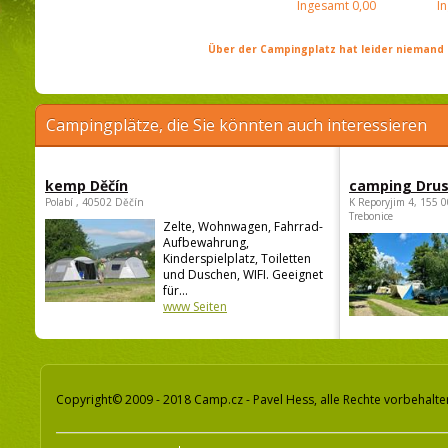
Ingesamt
0,00
I
Über der Campingplatz hat leider niemand 
Campingplätze, die Sie könnten auch interessieren
kemp Děčín
camping Dru
Polabí , 40502 Děčín
K Reporyjim 4, 155 0
Trebonice
Zelte, Wohnwagen, Fahrrad-
Aufbewahrung,
Kinderspielplatz, Toiletten
und Duschen, WIFI. Geeignet
für...
www Seiten
Copyright© 2009 - 2018 Camp.cz - Pavel Hess, alle Rechte vorbehalte