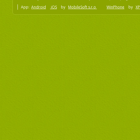
App:
Android
iOS
by
MobileSoft s.r.o
WinPhone
by
XP