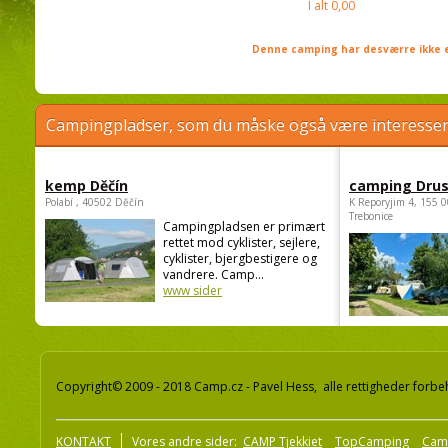
I alt
0,00
Denne camping har desværre ikke e
Campingpladser, som du måske også være interessere
kemp Děčín
camping Dru
Polabí , 40502 Děčín
K Reporyjim 4, 155 0
Trebonice
Campingpladsen er primært
rettet mod cyklister, sejlere,
cyklister, bjergbestigere og
vandrere. Camp...
www sider
Copyright© 2009 - 2018 Camp.cz - Pavel Hess, alle rettigheder forbe
KONTAKT
Vores andre sider:
CAMP Tjekkiet
TopCamping
Cam