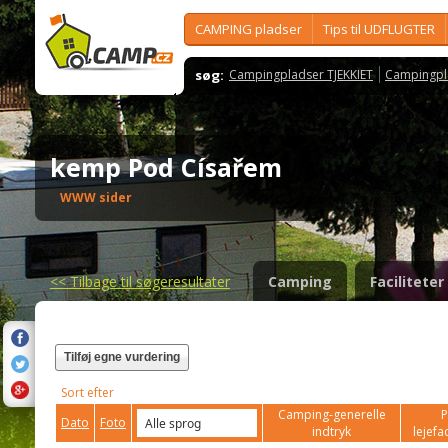
CAMPING pladser
Tips til UDFLUGTER
søg:
Campingpladser TJEKKIET
Campingpl
kemp Pod Císařem
WWW sider
<<
Tilbage til søgeresultater
Camping
Faciliteter
Tilføj egne vurdering
Sort efter
Camping-generelle
P
Dato
Foto
indtryk
lejefac