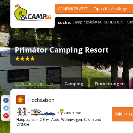
CAMPINGPLÄTZE
Tipps für Ausflüge
suche:
Campingplplätze TSCHECHIEN
Cam
Primátor Camping Resort
<<
Suchergebnissen
Camping
Einrichtungen
Hochsaison
680
/ 1 T
Hauptsaison- 2 Erw., Auto, Wohnwagen, Strom und
Orttaxe