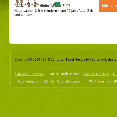
880
/ 1 T
Hauptsaison- 2 Erw.+Kindern 4 und 12 Jahr, Auto, Zelt
und Orttaxe
Copyright© 2009 - 2018 Camp.cz - Pavel Hess, alle Rechte vorbehalte
KONTAKT - CAMP.cz
Unsere andere Seiten:
CampTschechien
To
App:
Android
iOS
by
MobileSoft s.r.o
WinPhone
by
XP