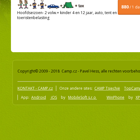
880
/ 1 d
Hoofdseizoen- 2 volw.+ kinder 4 en 12 jaar, auto, tent en
toeristenbelasting
Copyright© 2009 - 2018 Camp.cz - Pavel Hess, alle rechten voorbeh
KONTAKT - CAMP.cz
Onze andere sites:
CAMP Tsjechië
TopCam
App:
Android
iOS
by
MobileSoft s.r.o
WinPhone
by
XP