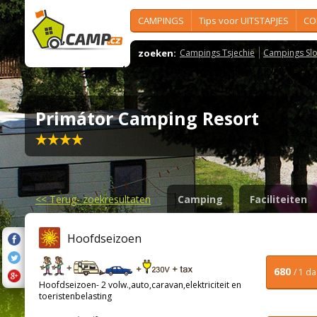
CAMPINGS
Tips voor UITSTAPJES
CO
zoeken:
Campings Tsjechië
Campings Slo
Primátor Camping Resort
<<
Terug- zoekresultaten
Camping
Faciliteiten
Hoofdseizoen
680
/ 1 d
Hoofdseizoen- 2 volw.,auto,caravan,elektriciteit en
toeristenbelasting