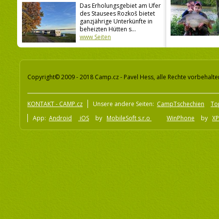
Das Erholungsgebiet am Ufer
des Stausees Rozkoš bietet
ganzjährige Unterkünfte in
beheizten Hütten s...
www Seiten
Copyright© 2009 - 2018 Camp.cz - Pavel Hess, alle Rechte vorbehalte
KONTAKT - CAMP.cz
Unsere andere Seiten:
CampTschechien
To
App:
Android
iOS
by
MobileSoft s.r.o
WinPhone
by
XP