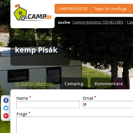
CAMPINGPLÄTZE
Tipps für Ausflüge
suche:
Campingplplätze TSCHECHIEN
Cam
kemp Písák
<<
Suchergebnissen
Camping
Kommentare
*
*
Name
Email
*
Frage