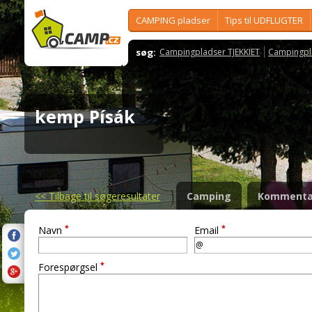
CAMPING pladser
Tips til UDFLUGTER
søg:
Campingpladser TJEKKIET
Campingpl
kemp Písák
<<
Tilbage til søgeresultater
Camping
Kommenta
*
*
Navn
Email
*
Forespørgsel