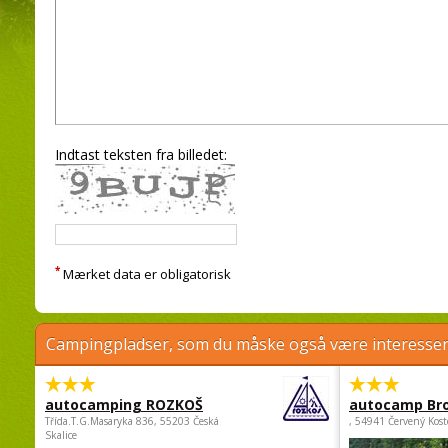
Indtast teksten fra billedet:
*
Mærket data er obligatorisk
Campingpladser, som du måske også være interessere
autocamping ROZKOŠ
autocamp Br
Třída.T.G.Masaryka 836, 55203 Česká
, 54941 Červený Kost
Skalice