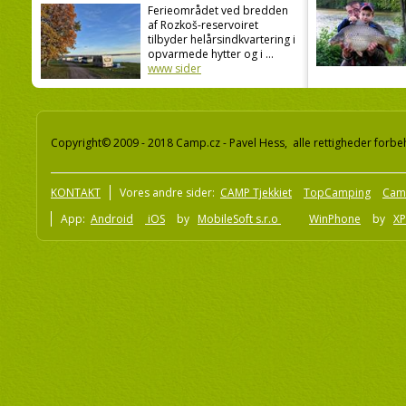
Ferieområdet ved bredden
af Rozkoš-reservoiret
tilbyder helårsindkvartering i
opvarmede hytter og i ...
www sider
Copyright© 2009 - 2018 Camp.cz - Pavel Hess, alle rettigheder forbe
KONTAKT
Vores andre sider:
CAMP Tjekkiet
TopCamping
Cam
App:
Android
iOS
by
MobileSoft s.r.o
WinPhone
by
XP