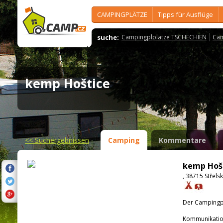
CAMPINGPLÄTZE
Tipps für Ausflüge
suche:
Campingplplätze TSCHECHIEN
Cam
kemp Hoštice
<<
Suchergebnissen
Camping
Kommentare
kemp Hoš
, 38715 Střels
Der Campingpla
Kommunikatio