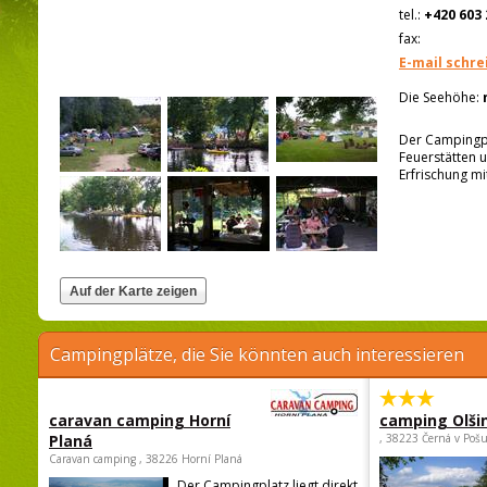
tel.:
+420 603 
fax:
E-mail schre
Die Seehöhe:
Der Campingpla
Feuerstätten u
Erfrischung m
Campingplätze, die Sie könnten auch interessieren
caravan camping Horní
camping Olši
Planá
, 38223 Černá v Poš
Caravan camping , 38226 Horní Planá
Der Campingplatz liegt direkt