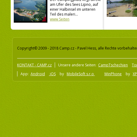
am Ufer des Sees Lipno, auf
einer Halbinsel im unteren
Teil des maleri...
www Seiten
Copyright© 2009 - 2018 Camp.cz - Pavel Hess, alle Rechte vorbehalte
KONTAKT - CAMP.cz
Unsere andere Seiten:
CampTschechien
To
App:
Android
iOS
by
MobileSoft s.r.o
WinPhone
by
XP