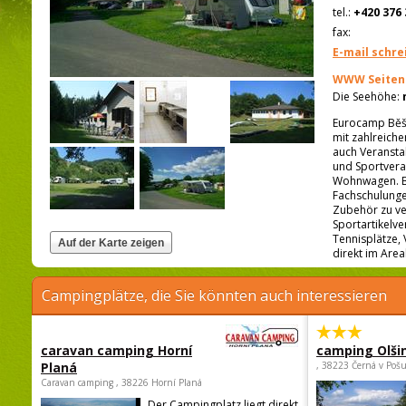
tel.:
+420 376 
fax:
E-mail schre
WWW Seiten
Die Seehöhe:
Eurocamp Běši
mit zahlreich
auch Veransta
und Sportvera
Wohnwagen. Bi
Fachschulung
Zubehör zu ver
Sportartikelve
Tennisplätze, 
direkt im Are
Campingplätze, die Sie könnten auch interessieren
caravan camping Horní
camping Olši
Planá
, 38223 Černá v Poš
Caravan camping , 38226 Horní Planá
Der Campingplatz liegt direkt