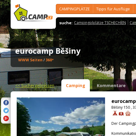
CAMPINGPLÄTZE
Tipps für Ausflüge
suche:
Campingplplätze TSCHECHIEN
Cam
eurocamp Běšiny
WWW Seiten
/
360º
<<
Suchergebnissen
Camping
Kommentare
eurocamp
Běšiny 150 , 3
Der Campingpla
Kommunikatio