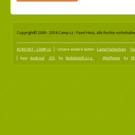
Copyright© 2009 - 2018 Camp.cz - Pavel Hess, alle Rechte vorbehalte
KONTAKT - CAMP.cz
Unsere andere Seiten:
CampTschechien
To
App:
Android
iOS
by
MobileSoft s.r.o
WinPhone
by
XP