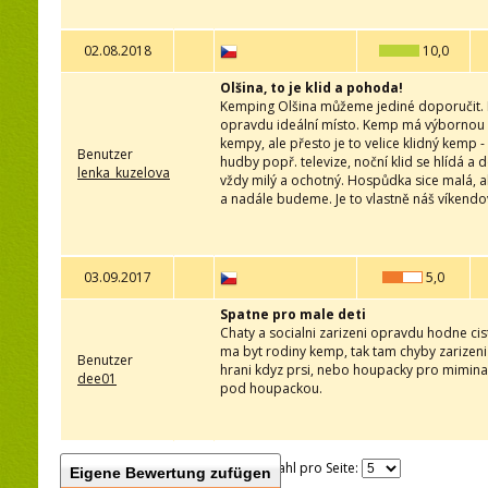
02.08.2018
10,0
Olšina, to je klid a pohoda!
Kemping Olšina můžeme jediné doporučit. Pro 
opravdu ideální místo. Kemp má výbornou p
kempy, ale přesto je to velice klidný kemp -
Benutzer
hudby popř. televize, noční klid se hlídá a
lenka_kuzelova
vždy milý a ochotný. Hospůdka sice malá, a
a nadále budeme. Je to vlastně náš víkendo
03.09.2017
5,0
Spatne pro male deti
Chaty a socialni zarizeni opravdu hodne cist
ma byt rodiny kemp, tak tam chyby zarizeni
Benutzer
hrani kdyz prsi, nebo houpacky pro mimina).
dee01
pod houpackou.
Anzahl pro Seite:
Eigene Bewertung zufügen