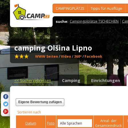
CAMPINGPLÄTZE
Tipps für Ausflüge
suche:
Campingplplätze TSCHECHIEN
Cam
camping Olšina Lipno
WWW Seiten
/
Video
/
360º
/
Facebook
<<
Suchergebnissen
Camping
Einrichtungen
Eigene Bewertung zufügen
Sortieren nach
Areal- der
Datum
Foto
Gesamteindruck