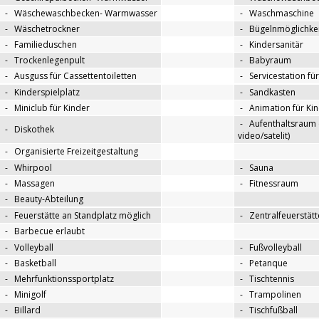
-
Wäschewaschbecken- Warmwasser
-
Waschmaschine
-
Wäschetrockner
-
Bügelnmöglichkei
-
Familieduschen
-
Kindersanitär
-
Trockenlegenpult
-
Babyraum
-
Ausguss für Cassettentoiletten
-
Servicestation f
-
Kinderspielplatz
-
Sandkasten
-
Miniclub für Kinder
-
Animation für Ki
-
Aufenthaltsraum 
-
Diskothek
video/satelit)
-
Organisierte Freizeitgestaltung
-
Whirpool
-
Sauna
-
Massagen
-
Fitnessraum
-
Beauty-Abteilung
-
Feuerstätte an Standplatz möglich
-
Zentralfeuerstätt
-
Barbecue erlaubt
-
Volleyball
-
Fußvolleyball
-
Basketball
-
Petanque
-
Mehrfunktionssportplatz
-
Tischtennis
-
Minigolf
-
Trampolinen
-
Billard
-
Tischfußball