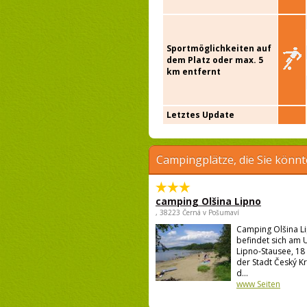
Sportmöglichkeiten auf
dem Platz oder max. 5
km entfernt
Letztes Update
Campingplätze, die Sie könnt
camping Olšina Lipno
, 38223 Černá v Pošumaví
Camping Olšina L
befindet sich am 
Lipno-Stausee, 18
der Stadt Český K
d...
www Seiten