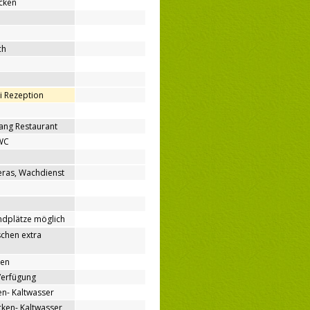
cken
ch
ei Rezeption
ang Restaurant
WC
ras, Wachdienst
ndplätze möglich
chen extra
nen
Verfügung
n- Kaltwasser
en- Kaltwasser