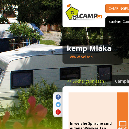
CAMPINGPL
suche:
Cam
kemp Mláka
WWW Seiten
<<
Suchergebnissen
Campi
In welche Sprache sind
eigene Www-seiten