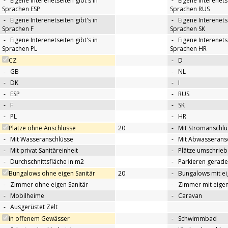
-
Eigene Interenetseiten gibt's in
-
Eigene Interenetse
Sprachen ESP
Sprachen RUS
-
Eigene Interenetseiten gibt's in
-
Eigene Interenetse
Sprachen F
Sprachen SK
-
Eigene Interenetseiten gibt's in
-
Eigene Interenetse
Sprachen PL
Sprachen HR
CZ
-
D
-
GB
-
NL
-
DK
-
I
-
ESP
-
RUS
-
F
-
SK
-
PL
-
HR
Plätze ohne Anschlüsse
20
-
Mit Stromanschlü
-
Mit Wasseranschlüsse
-
Mit Abwasserans
-
Mit privat Sanitäreinheit
-
Plätze umschrie
-
Durchschnittsfläche in m2
-
Parkieren gerade
Bungalows ohne eigen Sanitär
20
-
Bungalows mit ei
-
Zimmer ohne eigen Sanitär
-
Zimmer mit eigen
-
Mobilheime
-
Caravan
-
Ausgerüstet Zelt
in offenem Gewässer
-
Schwimmbad