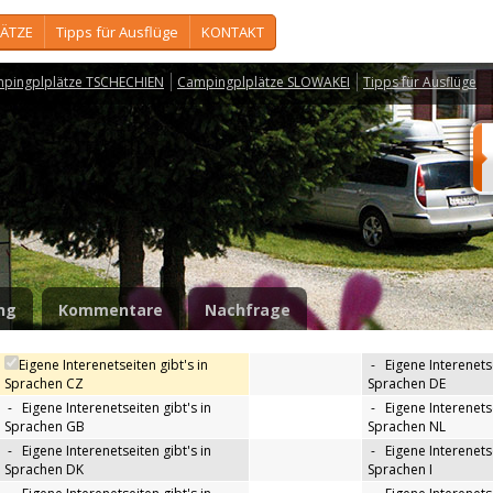
ÄTZE
Tipps für Ausflüge
KONTAKT
pingplplätze TSCHECHIEN
Campingplplätze SLOWAKEI
Tipps für Ausflüge
ng
Kommentare
Nachfrage
Eigene Interenetseiten gibt's in
-
Eigene Interenetse
Sprachen CZ
Sprachen DE
-
Eigene Interenetseiten gibt's in
-
Eigene Interenetse
Sprachen GB
Sprachen NL
-
Eigene Interenetseiten gibt's in
-
Eigene Interenetse
Sprachen DK
Sprachen I