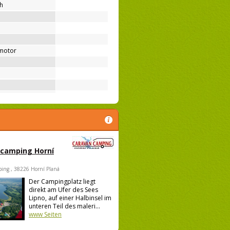
ih
motor
 camping Horní
ing , 38226 Horní Planá
Der Campingplatz liegt
direkt am Ufer des Sees
Lipno, auf einer Halbinsel im
unteren Teil des maleri...
www Seiten