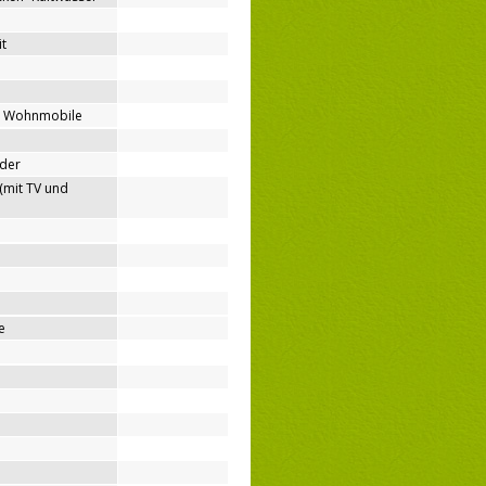
t
ür Wohnmobile
nder
(mit TV und
e