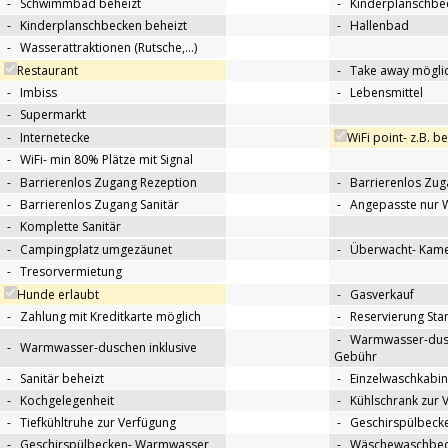
-
Schwimmbad beheizt
-
Kinderplanschbe
-
Kinderplanschbecken beheizt
-
Hallenbad
-
Wasserattraktionen (Rutsche,…)
Restaurant
-
Take away mögli
-
Imbiss
-
Lebensmittel
-
Supermarkt
-
Internetecke
WiFi point- z.B. b
-
WiFi- min 80% Plätze mit Signal
-
Barrierenlos Zugang Rezeption
-
Barrierenlos Zug
-
Barrierenlos Zugang Sanitär
-
Angepasste nur 
-
Komplette Sanitär
-
Campingplatz umgezäunet
-
Überwacht- Kame
-
Tresorvermietung
Hunde erlaubt
-
Gasverkauf
-
Zahlung mit Kreditkarte möglich
-
Reservierung Sta
-
Warmwasser-dus
-
Warmwasser-duschen inklusive
Gebühr
-
Sanitär beheizt
-
Einzelwaschkabi
-
Kochgelegenheit
-
Kühlschrank zur 
-
Tiefkühltruhe zur Verfügung
-
Geschirspülbecke
-
Geschirspülbecken- Warmwasser
-
Wäschewaschbeck