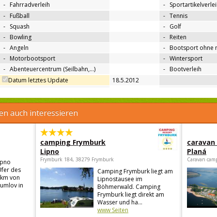
-
Fahrradverleih
-
Sportartikelverle
-
Fußball
-
Tennis
-
Squash
-
Golf
-
Bowling
-
Reiten
-
Angeln
-
Bootsport ohne 
-
Motorbootsport
-
Wintersport
-
Abenteuercentrum (Seilbahn,…)
-
Bootverleih
Datum letztes Update
18.5.2012
en auch interessieren
camping Frymburk
caravan
Lipno
Planá
Frymburk 184, 38279 Frymburk
Caravan camp
ipno
Ufer des
Camping Frymburk liegt am
 km von
Lipnostausee im
rumlov in
Böhmerwald. Camping
Frymburk liegt direkt am
Wasser und ha...
www Seiten