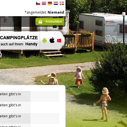
*angemeldet:
Niemand
Anmelden
iten gibt's in
iten gibt's in
iten gibt's in