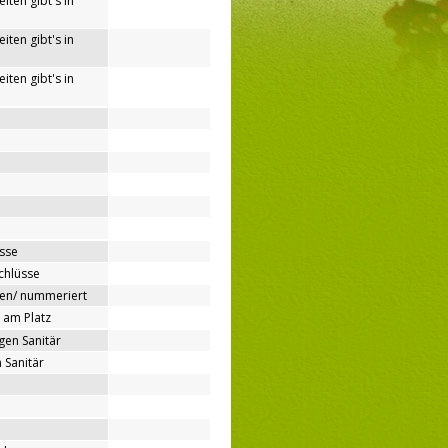
iten gibt's in
iten gibt's in
iten gibt's in
sse
chlüsse
ben/ nummeriert
 am Platz
gen Sanitär
 Sanitär