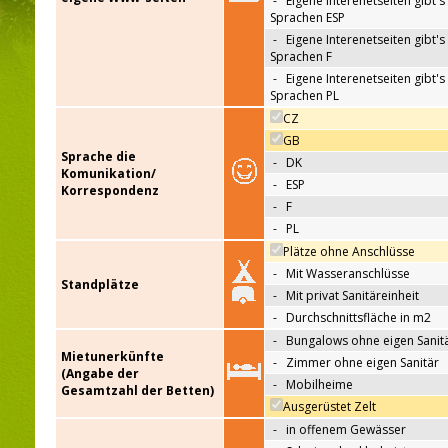
-
Eigene Interenetseiten gibt's 
Sprachen ESP
-
Eigene Interenetseiten gibt's 
Sprachen F
-
Eigene Interenetseiten gibt's 
Sprachen PL
CZ
GB
Sprache die
-
DK
Komunikation/
-
ESP
Korrespondenz
-
F
-
PL
Plätze ohne Anschlüsse
-
Mit Wasseranschlüsse
Standplätze
-
Mit privat Sanitäreinheit
-
Durchschnittsfläche in m2
-
Bungalows ohne eigen Sanit
Mietunerkünfte
-
Zimmer ohne eigen Sanitär
(Angabe der
-
Mobilheime
Gesamtzahl der Betten)
Ausgerüstet Zelt
-
in offenem Gewässer