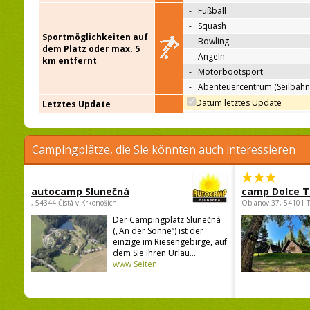
-
Fußball
-
Squash
Sportmöglichkeiten auf
-
Bowling
dem Platz oder max. 5
-
Angeln
km entfernt
-
Motorbootsport
-
Abenteuercentrum (Seilbahn
Datum letztes Update
Letztes Update
Campingplätze, die Sie könnten auch interessieren
autocamp Slunečná
camp Dolce T
, 54344 Čistá v Krkonoších
Oblanov 37, 54101 
Der Campingplatz Slunečná
(„An der Sonne“) ist der
einzige im Riesengebirge, auf
dem Sie Ihren Urlau...
www Seiten