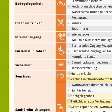
-
Schwimmbad beheizt
Badegelegenheit
-
Kinderplanschbecken beheiz
-
Wasserattraktionen (Rutsche
-
Restaurant
Essen un Trinken
-
Imbiss
-
Supermarkt
-
Internetecke
Internet zugang
-
WiFi- min 80% Plätze mit Sign
-
Barrierenlos Zugang Rezept
Für Rollstuhlfahrer
-
Barrierenlos Zugang Sanitär
-
Komplette Sanitär
-
Campingplatz umgezäunet
Sicherheit
-
Tresorvermietung
Hunde erlaubt
Sonstiges
Zahlung mit Kreditkarte mögl
-
Warmwasser-duschen inklus
-
Sanitär beheizt
Kochgelegenheit
Tiefkühltruhe zur Verfügung
Geschirspülbecken- Warmwa
Sanitäreinrichtungen