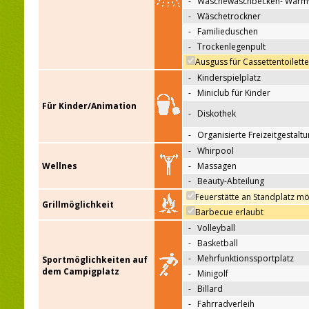
-
Wäschewaschbecken- Warm
-
Wäschetrockner
-
Familieduschen
-
Trockenlegenpult
Ausguss für Cassettentoilett
-
Kinderspielplatz
-
Miniclub für Kinder
Für Kinder/Animation
-
Diskothek
-
Organisierte Freizeitgestalt
-
Whirpool
Wellnes
-
Massagen
-
Beauty-Abteilung
Feuerstätte an Standplatz mö
Grillmöglichkeit
Barbecue erlaubt
-
Volleyball
-
Basketball
-
Mehrfunktionssportplatz
Sportmöglichkeiten auf
dem Campigplatz
-
Minigolf
-
Billard
-
Fahrradverleih