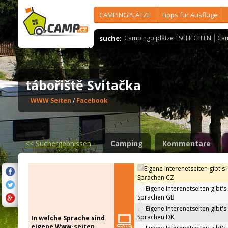
CAMPINGPLÄTZE
Tipps für Ausflüge
suche:
Campingplplätze TSCHECHIEN
Cam
tábořiště Svitačka
WWW Seiten
/
Facebook
<<
Suchergebnissen
Camping
Kommentare
Eigene Interenetseiten gibt's 
Sprachen CZ
-
Eigene Interenetseiten gibt's 
Sprachen GB
-
Eigene Interenetseiten gibt's 
Sprachen DK
In welche Sprache sind
eigene Www-seiten