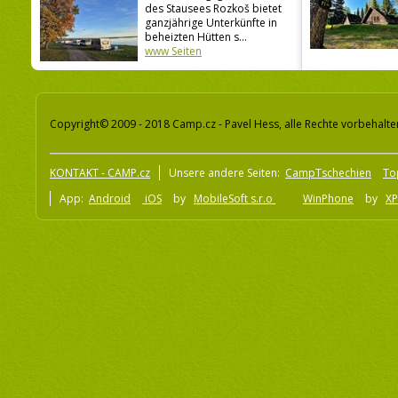
des Stausees Rozkoš bietet
ganzjährige Unterkünfte in
beheizten Hütten s...
www Seiten
Copyright© 2009 - 2018 Camp.cz - Pavel Hess, alle Rechte vorbehalte
KONTAKT - CAMP.cz
Unsere andere Seiten:
CampTschechien
To
App:
Android
iOS
by
MobileSoft s.r.o
WinPhone
by
XP