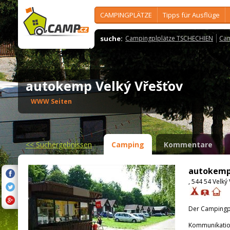
CAMPINGPLÄTZE
Tipps für Ausflüge
suche:
Campingplplätze TSCHECHIEN
Cam
autokemp Velký Vřešťov
WWW Seiten
<<
Suchergebnissen
Camping
Kommentare
autokemp 
, 544 54 Velký
Der Campingpla
Kommunikatio