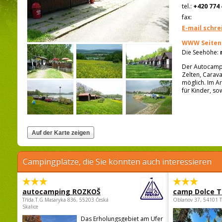
tel.:
+420 774 
fax:
E-mail schre
WWW Seiten
Die Seehöhe:
Der Autocampin
Zelten, Carava
möglich. Im Ar
für Kinder, so
Campingplätze, die Sie könnten auch interessieren
autocamping ROZKOŠ
camp Dolce T
Třída.T.G.Masaryka 836, 55203 Česká
Oblanov 37, 54101 
Skalice
Das Erholungsgebiet am Ufer