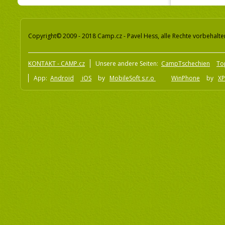
Copyright© 2009 - 2018 Camp.cz - Pavel Hess, alle Rechte vorbehalte
KONTAKT - CAMP.cz
Unsere andere Seiten:
CampTschechien
To
App:
Android
iOS
by
MobileSoft s.r.o
WinPhone
by
XP