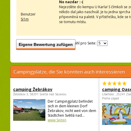
No nazdar :-(
Nejezděte do kempu U Karla! S čímkoli se zd
někdo dal jako naschvál. Je tu jedna sprc
Benutzer
připevněná na paletě. V přístřešku, kde se 
Si1m
se tomutu místu.
Anzahl pro Seite:
Eigene Bewertung zufügen
Campingplätze, die Sie könnten auch interessieren
camping Žebrákov
camping Oas
Žebrákov 3, 58291 Světlá nad Sázavou
Libeňská , 25241 Zla
Praha-západ
Der Campingplatz befindet
sich in dem kleinen Dorf
Žebrakov, nicht weit von dem
Städtchen Světlá nad...
www Seiten