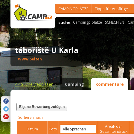
CAMPINGPLÄTZE
Tipps für Ausflüge
suche:
Campingplplätze TSCHECHIEN
Cam
tábořiště U Karla
WWW Seiten
<<
Suchergebnissen
Camping
Kommentare
Eigene Bewertung zufügen
Sortieren nach
Areal- der
Datum
Foto
Gesamteindruck