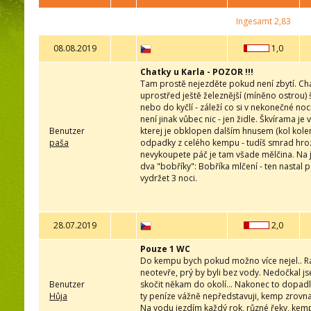
Ingesamt
2,83
08.08.2019
1,0
Chatky u Karla - POZOR !!!
Tam prostě nejezděte pokud není zbytí. Cha
uprostřed ještě železnější (míněno ostrou) 
nebo do kyčlí - záleží co si v nekonečné no
není jinak vůbec nic - jen židle. Škvírama je 
Benutzer
kterej je obklopen dalším hnusem (kol kol
paša
odpadky z celého kempu - tudíš smrad hrozi
nevykoupete páč je tam všade mělčina. Na jed
dva "bobříky": Bobříka mlčení - ten nastal
vydržet 3 noci.
28.07.2019
2,0
Pouze 1 WC
Do kempu bych pokud možno více nejel.. Rán
neotevře, prý by byli bez vody. Nedočkal js
Benutzer
skočit někam do okolí... Nakonec to dopadlo 
Hůja
ty peníze vážně nepředstavuji, kemp zrovna l
Na vodu jezdím každý rok, různé řeky, kempy