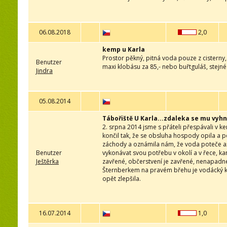
06.08.2018
2,0
kemp u Karla
Prostor pěkný, pitná voda pouze z cisterny,
Benutzer
maxi klobásu za 85,- nebo buřtguláš, stejné
Jindra
05.08.2014
Tábořiště U Karla...zdaleka se mu vyh
2. srpna 2014 jsme s přáteli přespávali v k
končil tak, že se obsluha hospody opila a p
záchody a oznámila nám, že voda poteče až
Benutzer
vykonávat svou potřebu v okolí a v řece, kam 
Ještěrka
zavřené, občerstvení je zavřené, nenapadne
Šternberkem na pravém břehu je vodácký k
opět zlepšila.
16.07.2014
1,0