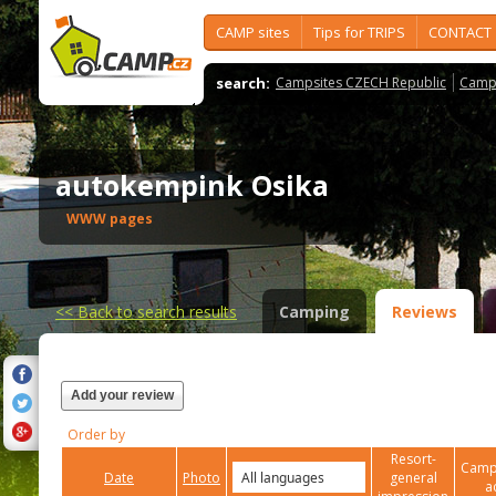
CAMP sites
Tips for TRIPS
CONTACT
search:
Campsites CZECH Republic
Camps
autokempink Osika
WWW pages
<<
Back to search results
Camping
Reviews
Add your review
Order by
Resort-
Campi
Date
Photo
general
a