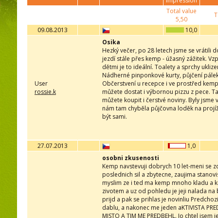
impression
Total value
T
5,50
09.08.2013
10,0
Osika
Hezký večer, po 28 letech jsme se vrátili 
jezdí stále přes kemp - úžasný zážitek. Vz
dětmi je to ideální. Toalety a sprchy ukliz
Nádherné pinponkové kurty, půjčení pálek v
User
Občerstvení u recepce i ve prostřed kempu
rossie.k
můžete dostat i výbornou pizzu z pece. Tak
můžete koupit i čerstvé noviny. Byly jsme 
nám tam chyběla půjčovna loděk na projížď
být sami.
27.07.2013
1,0
osobni zkusenosti
Kemp navstevuji dobrych 10 let-meni se zd
poslednich sil a zbytecne, zaujima stanov
myslim ze i ted ma kemp mnoho kladu a kra
zivotem a uz od pohledu je jeji nalada na
prijd a pak se prihlas je novinliu Predchozi
dablu, a nakonec me jeden aKTIVISTA 
MISTO A TIM ME PREDBEHL. Jo chtel jsem je