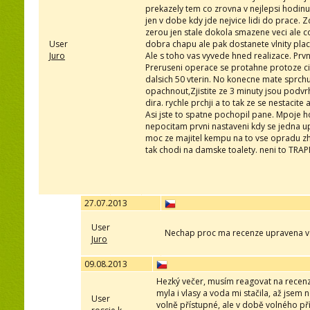
prekazely tem co zrovna v nejlepsi hodinu 
jen v dobe kdy jde nejvice lidi do prace. Z
zerou jen stale dokola smazene veci ale co
User
dobra chapu ale pak dostanete vlnity pla
Juro
Ale s toho vas vyvede hned realizace. Prv
Preruseni operace se protahne protoze cid
dalsich 50 vterin. No konecne mate sprchu
opachnout,Zjistite ze 3 minuty jsou podvrh
dira. rychle prchji a to tak ze se nestacit
Asi jste to spatne pochopil pane. Mpoje h
nepocitam prvni nastaveni kdy se jedna up
moc ze majitel kempu na to vse opradu zhlu
tak chodi na damske toalety. neni to TRAP
27.07.2013
User
Nechap proc ma recenze upravena ve 
Juro
09.08.2013
Hezký večer, musím reagovat na recenzi 
myla i vlasy a voda mi stačila, až jsem
User
volně přístupné, ale v době volného přís