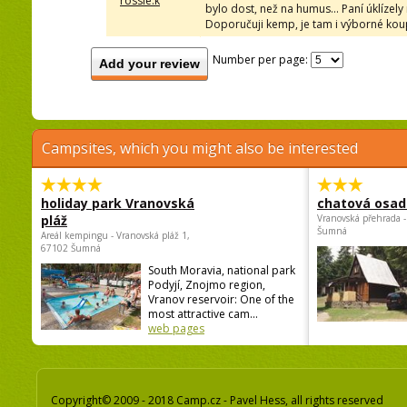
rossie.k
bylo dost, než na humus... Paní úklízely
Doporučuji kemp, je tam i výborné koupá
Number per page:
Add your review
Campsites, which you might also be interested
holiday park Vranovská
chatová osad
pláž
Vranovská přehrada -
Šumná
Areál kempingu - Vranovská pláž 1,
67102 Šumná
South Moravia, national park
Podyjí, Znojmo region,
Vranov reservoir: One of the
most attractive cam...
web pages
Copyright© 2009 - 2018 Camp.cz - Pavel Hess, all rights reserved