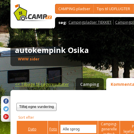
CAMPING pladser
Tips til UDFLUGTER
søg:
Campingpladser TJEKKIET
Campingpl
autokempink Osika
WWW sider
<<
Tilbage til søgeresultater
Camping
Kommenta
Tilføj egne vurdering
Sort efter
Camping-
P
Dato
Foto
generelle
lejefac