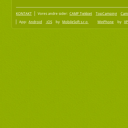
KONTAKT
Vores andre sider:
CAMP Tjekkiet
TopCamping
Cam
App:
Android
iOS
by
MobileSoft s.r.o
WinPhone
by
XP