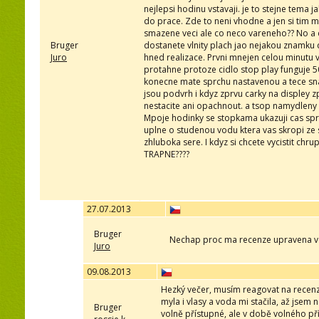
nejlepsi hodinu vstavaji. je to stejne tema j
do prace. Zde to neni vhodne a jen si tim ma
smazene veci ale co neco vareneho?? No a d
Bruger
dostanete vlnity plach jao nejakou znamku
Juro
hned realizace. Prvni mnejen celou minutu 
protahne protoze cidlo stop play funguje 50
konecne mate sprchu nastavenou a tece snad
jsou podvrh i kdyz zprvu carky na displey zp
nestacite ani opachnout. a tsop namydleny a 
Mpoje hodinky se stopkama ukazuji cas sprc
uplne o studenou vodu ktera vas skropi ze 
zhluboka sere. I kdyz si chcete vycistit chr
TRAPNE????
27.07.2013
Bruger
Nechap proc ma recenze upravena ve 
Juro
09.08.2013
Hezký večer, musím reagovat na recenzi 
myla i vlasy a voda mi stačila, až jsem
Bruger
volně přístupné, ale v době volného přís