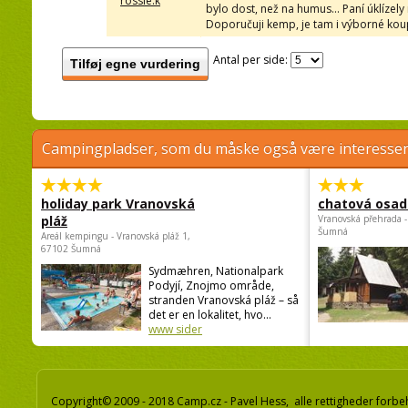
rossie.k
bylo dost, než na humus... Paní úklízely
Doporučuji kemp, je tam i výborné koupá
Antal per side:
Tilføj egne vurdering
Campingpladser, som du måske også være interessere
holiday park Vranovská
chatová osad
pláž
Vranovská přehrada -
Šumná
Areál kempingu - Vranovská pláž 1,
67102 Šumná
Sydmæhren, Nationalpark
Podyjí, Znojmo område,
stranden Vranovská pláž – så
det er en lokalitet, hvo...
www sider
Copyright© 2009 - 2018 Camp.cz - Pavel Hess, alle rettigheder forbe