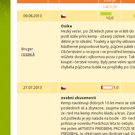
indtryk
I alt
5,50
09.08.2013
10,0
Osika
Hezký večer, po 28 letech jsme se vrátili d
jezdí stále přes kemp - úžasný zážitek. Vzpo
dětmi je to ideální. Toalety a sprchy uklizen
Nádherné pinponkové kurty, půjčení pálek vý
Bruger
Občerstvení u recepce i ve prostřed kempu 
rossie.k
můžete dostat i výbornou pizzu z pece. Takž
koupit i čerstvé noviny. Byly jsme velmi sp
chyběla půjčovna loděk na projížďky po Osic
27.07.2013
1,0
osobni zkusenosti
Kemp navstevuji dobrych 10 let-meni se zde
poslednich sil a zbytecne, zaujima stanovi
ze i ted ma kemp mnoho kladu a kras. Zacnu 
od pohledu je jeji nalada na bode - 30- nec
prihlas je novinliu Predchozi leta to nebylo.
me jeden aKTIVISTA PREDBEHL PROTOZE S
PREDBEHL. Jo chtel jsem jen dodrzet rad. Da