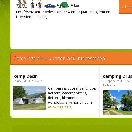
/ 1 d
Hoofdseizoen- 2 volw.+ kinder 4 en 12 jaar, auto, tent en
toeristenbelasting
Campings die u kunnen ook interesseren
kemp Děčín
camping Dru
Polabí , 40502 Děčín
K Reporyjim 4, 155 0
Trebonice
Camping is vooral gericht op
fietsers, watersporters,
fietsers, klimmers en
wandelaars. w hond neem ...
www pagina's