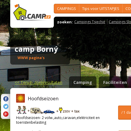
CAMPINGS
Tips voor UITSTAPJES
CO
zoeken:
Campings Tsjechië
Campings Slo
camp Borný
WWW pagina's
<<
Terug- zoekresultaten
Camping
Faciliteiten
Hoofdseizoen
/ 1 d
Hoofdseizoen- 2 volw.,auto,caravan,elektriciteit en
toeristenbelasting